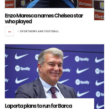
Enzo Maresca names Chelsea star
who played
in
SPORTNEWS AND FOOTBALL
Laporta plans to run for Barca