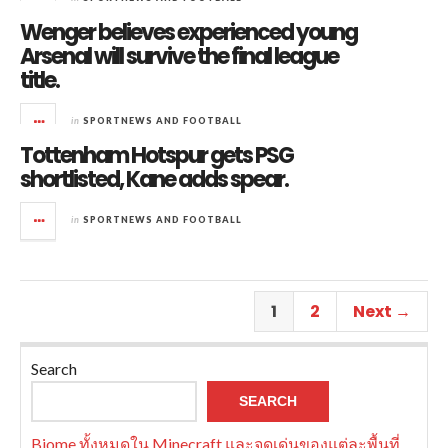
Wenger believes experienced young
Arsenal will survive the final league
title.
in
SPORTNEWS AND FOOTBALL
Tottenham Hotspur gets PSG
shortlisted, Kane adds spear.
in
SPORTNEWS AND FOOTBALL
1
2
Next →
Search
SEARCH
Biome ทั้งหมดใน Minecraft และจุดเด่นของแต่ละพื้นที่