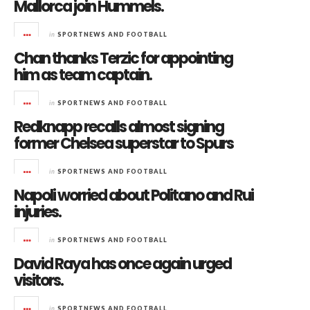
Mallorca join Hummels.
in
SPORTNEWS AND FOOTBALL
Chan thanks Terzic for appointing
him as team captain.
in
SPORTNEWS AND FOOTBALL
Redknapp recalls almost signing
former Chelsea superstar to Spurs
in
SPORTNEWS AND FOOTBALL
Napoli worried about Politano and Rui
injuries.
in
SPORTNEWS AND FOOTBALL
David Raya has once again urged
visitors.
in
SPORTNEWS AND FOOTBALL