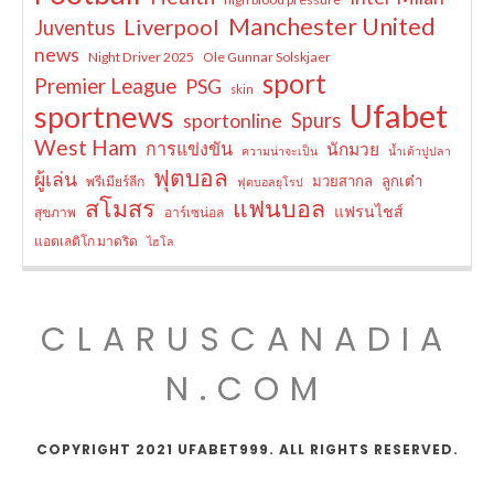
Manchester United
Liverpool
Juventus
news
Night Driver 2025
Ole Gunnar Solskjaer
sport
Premier League
PSG
skin
Ufabet
sportnews
sportonline
Spurs
West Ham
การแข่งขัน
นักมวย
ความน่าจะเป็น
น้ำเต้าปูปลา
ฟุตบอล
ผู้เล่น
มวยสากล
ลูกเต๋า
พรีเมียร์ลีก
ฟุตบอลยุโรป
สโมสร
แฟนบอล
แฟรนไชส์
สุขภาพ
อาร์เซน่อล
แอตเลติโก มาดริด
ไฮโล
CLARUSCANADIA
N.COM
COPYRIGHT 2021 UFABET999. ALL RIGHTS RESERVED.