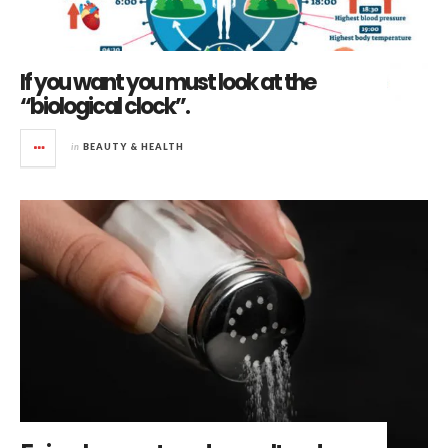
If you want you must look at the
“biological clock”.
in
BEAUTY & HEALTH