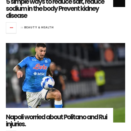
5 simple ways to reduce salt, reduce
sodium in the body Prevent kidney
disease
in
BEAUTY & HEALTH
Napoli worried about Politano and Rui
injuries.