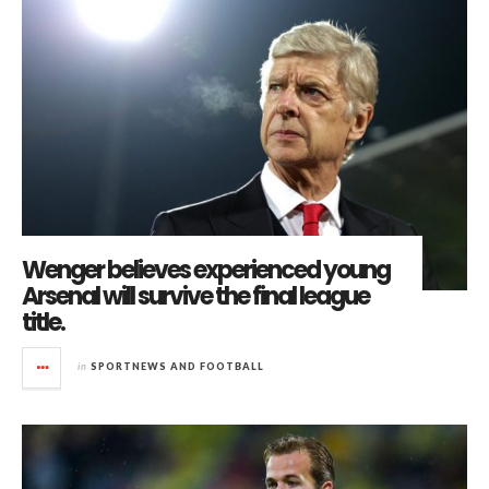
Wenger believes experienced young
Arsenal will survive the final league
title.
in
SPORTNEWS AND FOOTBALL