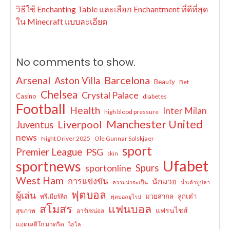
วิธีใช้ Enchanting Table และเลือก Enchantment ที่ดีที่สุด
ใน Minecraft แบบละเอียด
No comments to show.
Arsenal
Barcelona
Aston Villa
Beauty
Bet
Chelsea
Crystal Palace
Casino
diabetes
Football
Health
Inter Milan
high blood pressure
Manchester United
Liverpool
Juventus
news
Night Driver 2025
Ole Gunnar Solskjaer
sport
Premier League
PSG
skin
Ufabet
sportnews
sportonline
Spurs
West Ham
การแข่งขัน
นักมวย
ความน่าจะเป็น
น้ำเต้าปูปลา
ฟุตบอล
ผู้เล่น
มวยสากล
ลูกเต๋า
พรีเมียร์ลีก
ฟุตบอลยุโรป
สโมสร
แฟนบอล
แฟรนไชส์
สุขภาพ
อาร์เซน่อล
แอตเลติโก มาดริด
ไฮโล