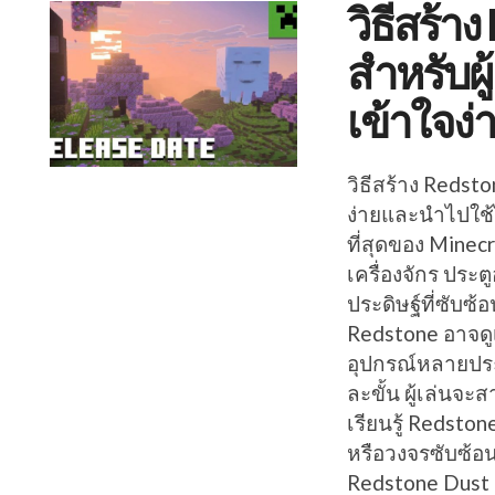
วิธีสร้า
สำหรับผู
เข้าใจง
วิธีสร้าง Redsto
ง่ายและนำไปใช้ไ
ที่สุดของ Minec
เครื่องจักร ประต
ประดิษฐ์ที่ซับ
Redstone อาจดู
อุปกรณ์หลายประเ
ละขั้น ผู้เล่นจ
เรียนรู้ Redsto
หรือวงจรซับซ้อน
Redstone Dust 