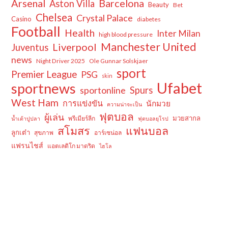
Arsenal
Barcelona
Aston Villa
Beauty
Bet
Chelsea
Crystal Palace
Casino
diabetes
Football
Health
Inter Milan
high blood pressure
Manchester United
Liverpool
Juventus
news
Night Driver 2025
Ole Gunnar Solskjaer
sport
Premier League
PSG
skin
Ufabet
sportnews
sportonline
Spurs
West Ham
การแข่งขัน
นักมวย
ความน่าจะเป็น
ฟุตบอล
ผู้เล่น
มวยสากล
พรีเมียร์ลีก
น้ำเต้าปูปลา
ฟุตบอลยุโรป
สโมสร
แฟนบอล
ลูกเต๋า
สุขภาพ
อาร์เซน่อล
แฟรนไชส์
แอตเลติโก มาดริด
ไฮโล