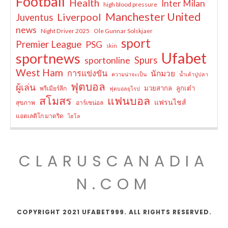
Football
Health
Inter Milan
high blood pressure
Manchester United
Liverpool
Juventus
news
Night Driver 2025
Ole Gunnar Solskjaer
sport
Premier League
PSG
skin
Ufabet
sportnews
sportonline
Spurs
West Ham
การแข่งขัน
นักมวย
ความน่าจะเป็น
น้ำเต้าปูปลา
ฟุตบอล
ผู้เล่น
มวยสากล
ลูกเต๋า
พรีเมียร์ลีก
ฟุตบอลยุโรป
สโมสร
แฟนบอล
แฟรนไชส์
สุขภาพ
อาร์เซน่อล
แอตเลติโก มาดริด
ไฮโล
CLARUSCANADIA
N.COM
COPYRIGHT 2021 UFABET999. ALL RIGHTS RESERVED.