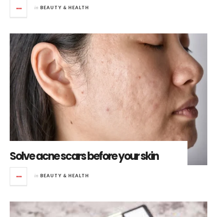
in
BEAUTY & HEALTH
Solve acne scars before your skin
in
BEAUTY & HEALTH