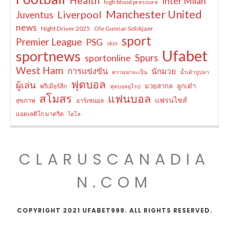
Health
Inter Milan
high blood pressure
Manchester United
Liverpool
Juventus
news
Night Driver 2025
Ole Gunnar Solskjaer
sport
Premier League
PSG
skin
Ufabet
sportnews
sportonline
Spurs
West Ham
การแข่งขัน
นักมวย
ความน่าจะเป็น
น้ำเต้าปูปลา
ฟุตบอล
ผู้เล่น
มวยสากล
ลูกเต๋า
พรีเมียร์ลีก
ฟุตบอลยุโรป
สโมสร
แฟนบอล
แฟรนไชส์
สุขภาพ
อาร์เซน่อล
แอตเลติโก มาดริด
ไฮโล
CLARUSCANADIA
N.COM
COPYRIGHT 2021 UFABET999. ALL RIGHTS RESERVED.