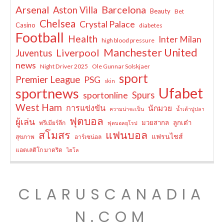
Arsenal
Barcelona
Aston Villa
Beauty
Bet
Chelsea
Crystal Palace
Casino
diabetes
Football
Health
Inter Milan
high blood pressure
Manchester United
Liverpool
Juventus
news
Night Driver 2025
Ole Gunnar Solskjaer
sport
Premier League
PSG
skin
Ufabet
sportnews
sportonline
Spurs
West Ham
การแข่งขัน
นักมวย
ความน่าจะเป็น
น้ำเต้าปูปลา
ฟุตบอล
ผู้เล่น
มวยสากล
ลูกเต๋า
พรีเมียร์ลีก
ฟุตบอลยุโรป
สโมสร
แฟนบอล
แฟรนไชส์
สุขภาพ
อาร์เซน่อล
แอตเลติโก มาดริด
ไฮโล
CLARUSCANADIA
N.COM