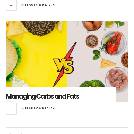
in
BEAUTY & HEALTH
Managing Carbs and Fats
in
BEAUTY & HEALTH