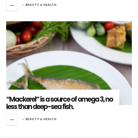
in
BEAUTY & HEALTH
“Mackerel” is a source of omega 3, no
less than deep-sea fish.
in
BEAUTY & HEALTH