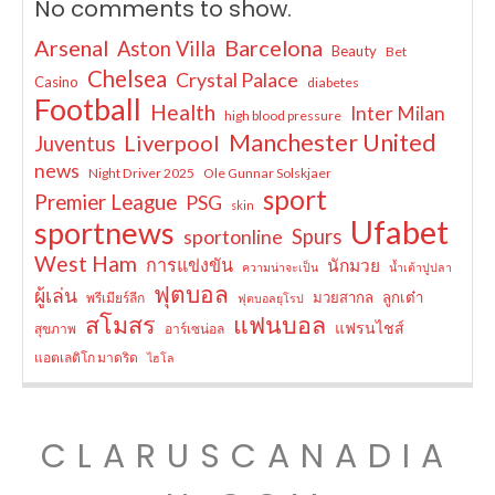
No comments to show.
Arsenal
Barcelona
Aston Villa
Beauty
Bet
Chelsea
Crystal Palace
Casino
diabetes
Football
Health
Inter Milan
high blood pressure
Manchester United
Liverpool
Juventus
news
Night Driver 2025
Ole Gunnar Solskjaer
sport
Premier League
PSG
skin
Ufabet
sportnews
sportonline
Spurs
West Ham
การแข่งขัน
นักมวย
ความน่าจะเป็น
น้ำเต้าปูปลา
ฟุตบอล
ผู้เล่น
มวยสากล
ลูกเต๋า
พรีเมียร์ลีก
ฟุตบอลยุโรป
สโมสร
แฟนบอล
แฟรนไชส์
สุขภาพ
อาร์เซน่อล
แอตเลติโก มาดริด
ไฮโล
CLARUSCANADIA