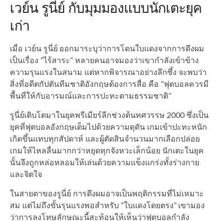
เวย์น รูนี่ย์ กับมุมมองแบบนักเตะยุค
เก่า
เมื่อ เวย์น รูนี่ย์ ออกมาระบุว่าการโดนใบแดงจากการดึงผม
เป็นเรื่อง “ไร้สาระ” หลายคนอาจมองว่าเขากำลังเข้าข้าง
ความรุนแรงในสนาม แต่หากพิจารณาอย่างลึกซึ้ง จะพบว่า
สิ่งที่อดีตกัปตันทีมชาติอังกฤษต้องการสื่อ คือ “ฟุตบอลควรมี
พื้นที่ให้กับอารมณ์และการปะทะตามธรรมชาติ”
รูนี่ย์เติบโตมาในยุคพรีเมียร์ลีกช่วงต้นทศวรรษ 2000 ซึ่งเป็น
ยุคที่ฟุตบอลอังกฤษเต็มไปด้วยความดุดัน เกมเข้าปะทะหนัก
เกิดขึ้นแทบทุกสัปดาห์ และผู้ตัดสินจำนวนมากเลือกปล่อย
เกมให้ไหลลื่นมากกว่าหยุดทุกจังหวะเล็กน้อย นักเตะในยุค
นั้นจึงถูกหล่อหลอมให้เล่นด้วยความแข็งแกร่งทั้งร่างกาย
และจิตใจ
ในสายตาของรูนี่ย์ การดึงผมอาจเป็นพฤติกรรมที่ไม่เหมาะ
สม แต่ไม่ถึงขั้นรุนแรงพอสำหรับ “ใบแดงโดยตรง” เขามอง
ว่าการลงโทษลักษณะนี้สะท้อนให้เห็นว่าฟุตบอลกำลัง