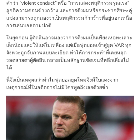
คำว่า “violent conduct” หรือ “การแสดงพฤติกรรมรุนแรง”
ถูกตีความค่อนข้างกว้าง และการดึงผมหรือกระชากศีรษะคู่
แข่งสามารถถูกมองว่าเป็นพฤติกรรมก้าวร้าวที่อยู่นอกเหนือ
การเล่นบอลตามปกติ
ในยุคก่อน ผู้ตัดสินอาจมองว่าการดึงผมเป็นเพียงเหตุทะเลาะ
เล็กน้อยและให้แค่ใบเหลือง แต่เมื่อฟุตบอลเข้าสู่ยุค VAR ทุก
จังหวะถูกจับภาพแบบละเอียด ทำให้การกระทำที่เคยหลุด
รอดสายตาผู้ตัดสิน กลายเป็นหลักฐานชัดเจนที่หลีกเลี่ยงไม่
ได้
นี่จึงเป็นเหตุผลว่าทำไมฟุตบอลยุคใหม่จึงมีใบแดงจาก
เหตุการณ์ที่ในอดีตอาจไม่มีใครพูดถึงเลยด้วยซ้ำ