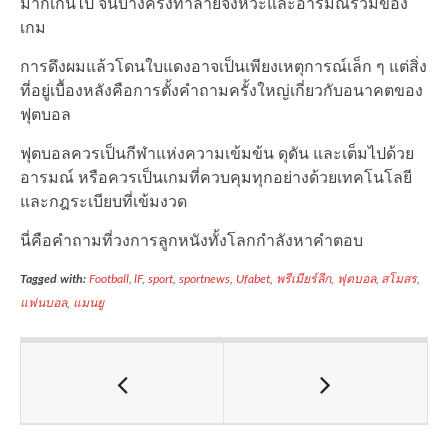
มากเกินไป จนบางครั้งทำลายจังหวะและอารมณ์ร่วมของ
เกม
การดึงผมแล้วโดนใบแดงอาจเป็นเพียงเหตุการณ์เล็ก ๆ แต่สิ่ง
ที่อยู่เบื้องหลังคือการตั้งคำถามครั้งใหญ่เกี่ยวกับอนาคตของ
ฟุตบอล
ฟุตบอลควรเป็นกีฬาแห่งความเข้มข้น ดุดัน และเต็มไปด้วย
อารมณ์ หรือควรเป็นเกมที่ควบคุมทุกอย่างด้วยเทคโนโลยี
และกฎระเบียบที่เข้มงวด
นี่คือคำถามที่วงการลูกหนังทั้งโลกกำลังหาคำตอบ
Tagged with:
Football
,
lF
,
sport
,
sportnews
,
Ufabet
,
พรีเมียร์ลีก
,
ฟุตบอล
,
สโมสร
,
แฟนบอล
,
แมนยู