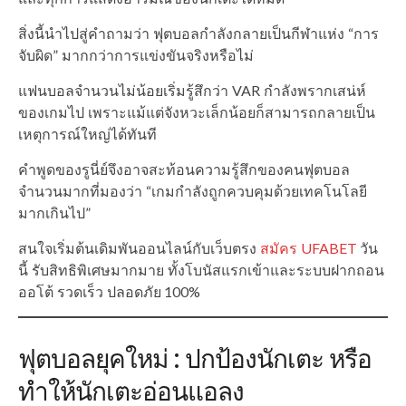
สิ่งนี้นำไปสู่คำถามว่า ฟุตบอลกำลังกลายเป็นกีฬาแห่ง “การ
จับผิด” มากกว่าการแข่งขันจริงหรือไม่
แฟนบอลจำนวนไม่น้อยเริ่มรู้สึกว่า VAR กำลังพรากเสน่ห์
ของเกมไป เพราะแม้แต่จังหวะเล็กน้อยก็สามารถกลายเป็น
เหตุการณ์ใหญ่ได้ทันที
คำพูดของรูนี่ย์จึงอาจสะท้อนความรู้สึกของคนฟุตบอล
จำนวนมากที่มองว่า “เกมกำลังถูกควบคุมด้วยเทคโนโลยี
มากเกินไป”
สนใจเริ่มต้นเดิมพันออนไลน์กับเว็บตรง
สมัคร UFABET
วัน
นี้ รับสิทธิพิเศษมากมาย ทั้งโบนัสแรกเข้าและระบบฝากถอน
ออโต้ รวดเร็ว ปลอดภัย 100%
ฟุตบอลยุคใหม่ : ปกป้องนักเตะ หรือ
ทำให้นักเตะอ่อนแอลง