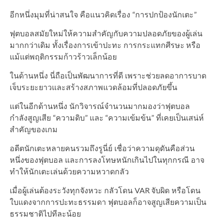
อีกหนึ่งมุมที่น่าสนใจ คือแนวคิดเรื่อง “การปกป้องนักเตะ”
ฟุตบอลสมัยใหม่ให้ความสำคัญกับความปลอดภัยของผู้เล่น
มากกว่าเดิม ทั้งเรื่องการเข้าปะทะ การกระแทกศีรษะ หรือ
แม้แต่พฤติกรรมก้าวร้าวเล็กน้อย
ในด้านหนึ่ง นี่ถือเป็นพัฒนาการที่ดี เพราะช่วยลดอาการบาด
เจ็บระยะยาวและสร้างสภาพแวดล้อมที่ปลอดภัยขึ้น
แต่ในอีกด้านหนึ่ง นักวิจารณ์จำนวนมากมองว่าฟุตบอล
กำลังสูญเสีย “ความดิบ” และ “ความเข้มข้น” ที่เคยเป็นเสน่ห์
สำคัญของเกม
อดีตนักเตะหลายคนรวมถึงรูนี่ย์ เชื่อว่าความดุดันคือส่วน
หนึ่งของฟุตบอล และการลงโทษหนักเกินไปในทุกกรณี อาจ
ทำให้นักเตะเล่นด้วยความหวาดกลัว
เมื่อผู้เล่นต้องระวังทุกจังหวะ กลัวโดน VAR จับผิด หรือโดน
ใบแดงจากการปะทะธรรมดา ฟุตบอลก็อาจสูญเสียความเป็น
ธรรมชาติไปทีละน้อย