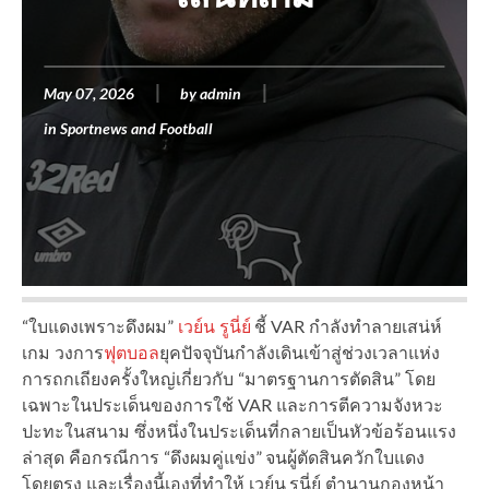
May 07, 2026
by
admin
in
Sportnews and Football
“ใบแดงเพราะดึงผม”
เวย์น รูนี่ย์
ชี้ VAR กำลังทำลายเสน่ห์
เกม วงการ
ฟุตบอล
ยุคปัจจุบันกำลังเดินเข้าสู่ช่วงเวลาแห่ง
การถกเถียงครั้งใหญ่เกี่ยวกับ “มาตรฐานการตัดสิน” โดย
เฉพาะในประเด็นของการใช้ VAR และการตีความจังหวะ
ปะทะในสนาม ซึ่งหนึ่งในประเด็นที่กลายเป็นหัวข้อร้อนแรง
ล่าสุด คือกรณีการ “ดึงผมคู่แข่ง” จนผู้ตัดสินควักใบแดง
โดยตรง และเรื่องนี้เองที่ทำให้ เวย์น รูนี่ย์ ตำนานกองหน้า