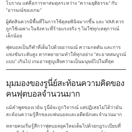
โบราณ แต่คือการหาสมดุลระหว่าง “ความยุติธรรม” กับ
“อารมณ์ของเกม”
ผู้ตัดสินควรมีพื้นที่ในการใช้ดุลยพินิจมากขึ้น และ VAR ควร
ถูกใช้เฉพาะในจังหวะที่ร้ายแรงจริง ๆ ไม่ใช่ทุกเหตุการณ์
เล็กน้อย
ฟุตบอลเป็นกีฬาที่เต็มไปด้วยอารมณ์ ความกดดัน และการ
แข่งขันระดับสูง หากพยายามทำให้ทุกอย่าง “สะอาดสมบูรณ์
แบบ” เกินไป เกมอาจสูญเสียความเป็นมนุษย์ไปในที่สุด
มุมมองของรูนี่ย์สะท้อนความคิดของ
คนฟุตบอลจำนวนมาก
แม้คำพูดของเวย์น รูนี่ย์จะถูกวิจารณ์ แต่ปฏิเสธไม่ได้ว่ามัน
สะท้อนความรู้สึกของแฟนบอลและอดีตนักเตะจำนวนมาก
หลายคนเริ่มรู้สึกว่าฟุตบอลยุคใหม่เต็มไปด้วยกฎระเบียบที่