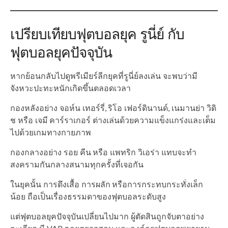
เปรียบเทียบฟุตบอลยุค รูนี่ย์ กับ
ฟุตบอลยุคปัจจุบัน
หากย้อนกลับไปดูพรีเมียร์ลีกยุคที่รูนี่ย์ลงเล่น จะพบว่ามี
จังหวะปะทะหนักเกิดขึ้นตลอดเวลา
กองหลังอย่าง จอห์น เทอร์รี่, ริโอ เฟอร์ดินานด์, เนมานย่า วิดิ
ช หรือ เจมี คาร์ราเกอร์ ต่างเล่นด้วยความแข็งแกร่งและเต็ม
ไปด้วยเกมทางกายภาพ
กองกลางอย่าง รอย คีน หรือ แพทริก วิเอร่า แทบจะทำ
สงครามกันกลางสนามทุกครั้งที่เจอกัน
ในยุคนั้น การดึงเสื้อ การผลัก หรือการกระทบกระทั่งเล็ก
น้อย ถือเป็นเรื่องธรรมดาของฟุตบอลระดับสูง
แต่ฟุตบอลยุคปัจจุบันเปลี่ยนไปมาก ผู้ตัดสินถูกจับตาอย่าง