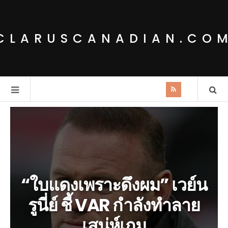
CLARUSCANADIAN.CO
“ใบแดงเพราะดึงผม” เวย์น
รูนี่ย์ ชี้ VAR กำลังทำลาย
เสน่ห์เกม