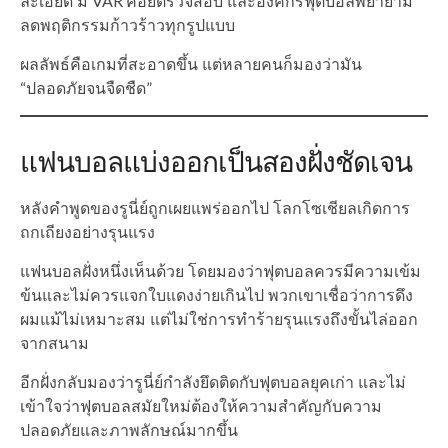
ละเอียด มี VAR คอยตรวจสอบ และองค์กรฟุตบอลพยายาม
ลดพฤติกรรมก้าวร้าวทุกรูปแบบ
ผลลัพธ์คือเกมที่สะอาดขึ้น แต่หลายคนก็มองว่ามัน
“ปลอดภัยจนจืดชืด”
แฟนบอลแบ่งออกเป็นสองฝั่งชัดเจน
หลังคำพูดของรูนี่ย์ถูกเผยแพร่ออกไป โลกโซเชียลเกิดการ
ถกเถียงอย่างรุนแรง
แฟนบอลฝั่งหนึ่งเห็นด้วย โดยมองว่าฟุตบอลควรมีความเข้ม
ข้นและไม่ควรแจกใบแดงง่ายเกินไป พวกเขาเชื่อว่าการดึง
ผมแม้ไม่เหมาะสม แต่ไม่ใช่การทำร้ายรุนแรงถึงขั้นไล่ออก
จากสนาม
อีกฝั่งกลับมองว่ารูนี่ย์กำลังยึดติดกับฟุตบอลยุคเก่า และไม่
เข้าใจว่าฟุตบอลสมัยใหม่ต้องให้ความสำคัญกับความ
ปลอดภัยและภาพลักษณ์มากขึ้น