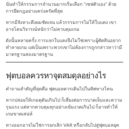
นั่นทำให้กรรมการจำนวนมากเริ่มเลือก “เซฟตัวเอง” ด้วย
การยึดกฎอย่างเคร่งครัดที่สุด
หากมีจังหวะดึงผมชัดเจน แล้วกรรมการไม่ให้ใบแดง เขา
อาจโดนวิจารณ์หนักว่าไม่ควบคุมเกม
ดังนั้นหลายครั้ง การแจกใบแดงจึงไม่ใช่เพราะผู้ตัดสินอยาก
ทำลายเกม แต่เป็นเพราะพวกเขาไม่ต้องการถูกกล่าวหาว่ามี
มาตรฐานสองมาตรฐาน
ฟุตบอลควรหาจุดสมดุลอย่างไร
คำถามสำคัญที่สุดคือ ฟุตบอลควรเดินไปในทิศทางไหน
หากปล่อยให้เกมดุดันเกินไป ก็เสี่ยงต่อการบาดเจ็บและความ
รุนแรง แต่หากควบคุมทุกอย่างเข้มงวดเกินไป ก็อาจทำให้
เกมขาดเสน่ห์
ทางออกอาจไม่ใช่การยกเลิก VAR หรือกลับไปสู่ฟุตบอลยุค