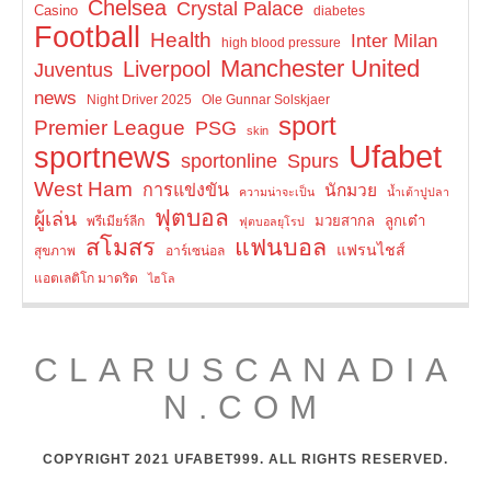
Chelsea
Crystal Palace
Casino
diabetes
Football
Health
Inter Milan
high blood pressure
Manchester United
Liverpool
Juventus
news
Night Driver 2025
Ole Gunnar Solskjaer
sport
Premier League
PSG
skin
Ufabet
sportnews
Spurs
sportonline
West Ham
การแข่งขัน
นักมวย
ความน่าจะเป็น
น้ำเต้าปูปลา
ฟุตบอล
ผู้เล่น
มวยสากล
ลูกเต๋า
พรีเมียร์ลีก
ฟุตบอลยุโรป
สโมสร
แฟนบอล
แฟรนไชส์
สุขภาพ
อาร์เซน่อล
แอตเลติโก มาดริด
ไฮโล
CLARUSCANADIA
N.COM
COPYRIGHT 2021 UFABET999. ALL RIGHTS RESERVED.