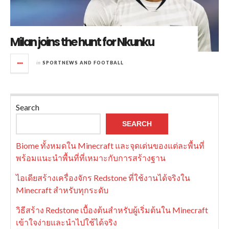
Milan joins the hunt for Nkunku
in
SPORTNEWS AND FOOTBALL
Search
SEARCH
Biome ทั้งหมดใน Minecraft และจุดเด่นของแต่ละพื้นที่
พร้อมแนะนำพื้นที่ที่เหมาะกับการสร้างฐาน
ไอเดียสร้างเครื่องจักร Redstone ที่ใช้งานได้จริงใน
Minecraft สำหรับทุกระดับ
วิธีสร้าง Redstone เบื้องต้นสำหรับผู้เริ่มต้นใน Minecraft
เข้าใจง่ายและนำไปใช้ได้จริง