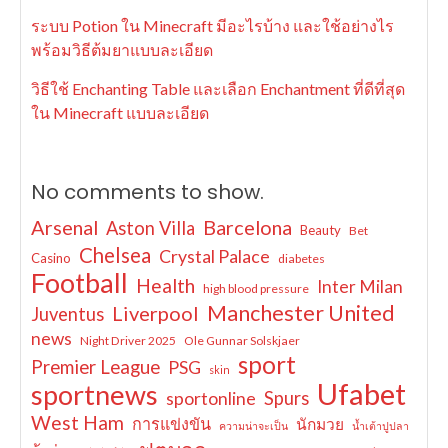
ระบบ Potion ใน Minecraft มีอะไรบ้าง และใช้อย่างไร
พร้อมวิธีต้มยาแบบละเอียด
วิธีใช้ Enchanting Table และเลือก Enchantment ที่ดีที่สุด
ใน Minecraft แบบละเอียด
No comments to show.
Arsenal
Barcelona
Aston Villa
Beauty
Bet
Chelsea
Crystal Palace
Casino
diabetes
Football
Health
Inter Milan
high blood pressure
Manchester United
Liverpool
Juventus
news
Night Driver 2025
Ole Gunnar Solskjaer
sport
Premier League
PSG
skin
Ufabet
sportnews
sportonline
Spurs
West Ham
การแข่งขัน
นักมวย
ความน่าจะเป็น
น้ำเต้าปูปลา