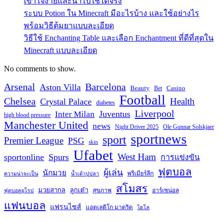
เข้าใจง่ายและนำไปใช้ได้จริง
ระบบ Potion ใน Minecraft มีอะไรบ้าง และใช้อย่างไร
พร้อมวิธีต้มยาแบบละเอียด
วิธีใช้ Enchanting Table และเลือก Enchantment ที่ดีที่สุดใน
Minecraft แบบละเอียด
No comments to show.
Arsenal
Barcelona
Aston Villa
Beauty
Casino
Bet
Football
Chelsea
Health
Crystal Palace
diabetes
Liverpool
Juventus
Inter Milan
high blood pressure
Manchester United
news
Night Driver 2025
Ole Gunnar Solskjaer
sportnews
sport
Premier League
PSG
skin
Ufabet
West Ham
sportonline
Spurs
การแข่งขัน
ฟุตบอล
ผู้เล่น
นักมวย
พรีเมียร์ลีก
ความน่าจะเป็น
น้ำเต้าปูปลา
สโมสร
มวยสากล
ลูกเต๋า
สุขภาพ
อาร์เซน่อล
ฟุตบอลยุโรป
แฟนบอล
แฟรนไชส์
แอตเลติโก มาดริด
ไฮโล