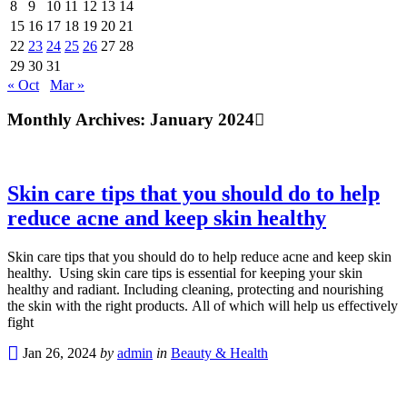
8
9
10
11
12
13
14
15
16
17
18
19
20
21
22
23
24
25
26
27
28
29
30
31
« Oct
Mar »
Monthly Archives:
January 2024
Skin care tips that you should do to help
reduce acne and keep skin healthy
Skin care tips that you should do to help reduce acne and keep skin
healthy. Using skin care tips is essential for keeping your skin
healthy and radiant. Including cleaning, protecting and nourishing
the skin with the right products. All of which will help us effectively
fight
Jan 26, 2024
by
admin
in
Beauty & Health