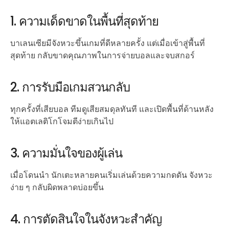
1. ความเด็ดขาดในพื้นที่สุดท้าย
บาเลนเซียมีจังหวะขึ้นเกมที่ดีหลายครั้ง แต่เมื่อเข้าสู่พื้นที่
สุดท้าย กลับขาดคุณภาพในการจ่ายบอลและจบสกอร์
2. การรับมือเกมสวนกลับ
ทุกครั้งที่เสียบอล ทีมดูเสียสมดุลทันที และเปิดพื้นที่ด้านหลัง
ให้แอตเลติโกโจมตีง่ายเกินไป
3. ความมั่นใจของผู้เล่น
เมื่อโดนนำ นักเตะหลายคนเริ่มเล่นด้วยความกดดัน จังหวะ
ง่าย ๆ กลับผิดพลาดบ่อยขึ้น
4. การตัดสินใจในจังหวะสำคัญ