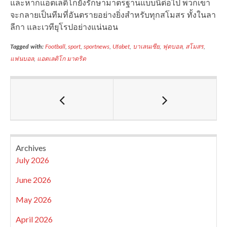
และหากแอตเลติโกยังรักษามาตรฐานแบบนี้ต่อไป พวกเขา
จะกลายเป็นทีมที่อันตรายอย่างยิ่งสำหรับทุกสโมสร ทั้งในลา
ลีกา และเวทียุโรปอย่างแน่นอน
Tagged with:
Football
,
sport
,
sportnews
,
Ufabet
,
บาเลนเซีย
,
ฟุตบอล
,
สโมสร
,
แฟนบอล
,
แอตเลติโก มาดริด
Archives
July 2026
June 2026
May 2026
April 2026