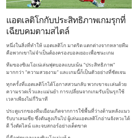
แอตเลติโกกับประสิทธิภาพเกมรุกที่
เฉียบคมตามสไตล์
หนึ่งในสิ่งที่ทำให้ แอตเลติโก มาดริด แตกต่างจากหลายทีม
คือพวกเขาไม่จำเป็นต้องครองบอลเยอะเพื่อชนะเกม
ทีมของซิเมโอเน่เล่นฟุตบอลแบบเน้น “ประสิทธิภาพ”
มากกว่า “ความสวยงาม” และเกมนี้ก็เป็นตัวอย่างที่ชัดเจน
ทุกครั้งที่แอตเลติโกได้โอกาสสวนกลับ พวกเขาจะเล่นด้วย
ความรวดเร็วและแม่นยำ การเปลี่ยนจากเกมรับเป็นรุกใช้
เวลาเพียงไม่กี่วินาที
ประตูแรกของทีมเยือนเกิดจากการใช้พื้นที่ว่างด้านหลังแนว
รับบาเลนเซีย ซึ่งดันสูงเกินไป ผู้เล่นแอตเลติโกอ่านจังหวะได้
ดี วิ่งตัดไลน์ และจบสกอร์อย่างเด็ดขาด
นี่คือฟุตบอลแบบซิเมโอเน่แท้ ๆ