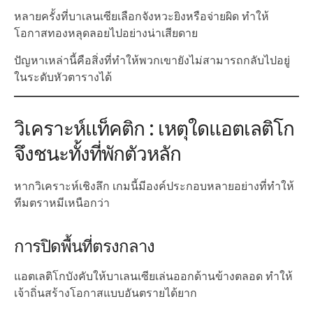
หลายครั้งที่บาเลนเซียเลือกจังหวะยิงหรือจ่ายผิด ทำให้
โอกาสทองหลุดลอยไปอย่างน่าเสียดาย
ปัญหาเหล่านี้คือสิ่งที่ทำให้พวกเขายังไม่สามารถกลับไปอยู่
ในระดับหัวตารางได้
วิเคราะห์แท็คติก : เหตุใดแอตเลติโก
จึงชนะทั้งที่พักตัวหลัก
หากวิเคราะห์เชิงลึก เกมนี้มีองค์ประกอบหลายอย่างที่ทำให้
ทีมตราหมีเหนือกว่า
การปิดพื้นที่ตรงกลาง
แอตเลติโกบังคับให้บาเลนเซียเล่นออกด้านข้างตลอด ทำให้
เจ้าถิ่นสร้างโอกาสแบบอันตรายได้ยาก