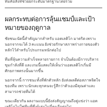
ทีมคือสิ่งที่ช่วยยกระดับมาตรฐานโดยรวม
ผลกระทบต่อการลุ้นแชมป์และเป้า
หมายของฤดูกาล
ชัยชนะนัดนี้สำคัญมากสำหรับ แอตเลติโก มาดริด เพราะ
นอกจากจะได้ 3 คะแนน ยังช่วยรักษาสภาพร่างกายของตัว
หลักไว้สำหรับโปรแกรมหนักต่อไป
ทีมที่ลุ้นความสำเร็จหลายรายการ จำเป็นต้องมีการบริหาร
ขุมกำลังที่ดี และเกมนี้แสดงให้เห็นว่าแอตเลติโกเริ่มมี
ศักยภาพตรงนั้นมากขึ้น
นอกจากนี้ การชนะทั้งที่พักตัวหลัก ยังส่งผลดีต่อสภาพจิตใจ
ของทีม เพราะนักเตะทุกคนจะรู้สึกว่าตัวเองมีคุณค่าและ
สามารถช่วยทีมได้
ขณะเดียวกัน ผลงานแบบนี้ยังส่งสัญญาณถึงคู่แข่งว่า แอต
เลติโกไม่ใช่ทีมที่พึ่งผู้เล่นไม่กี่คนอีกต่อไป