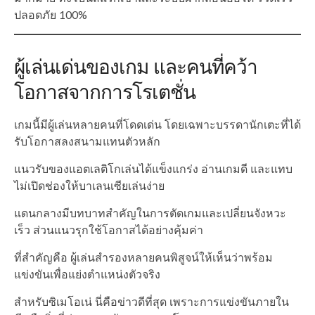
ปลอดภัย 100%
ผู้เล่นเด่นของเกม และคนที่คว้า
โอกาสจากการโรเตชั่น
เกมนี้มีผู้เล่นหลายคนที่โดดเด่น โดยเฉพาะบรรดานักเตะที่ได้
รับโอกาสลงสนามแทนตัวหลัก
แนวรับของแอตเลติโกเล่นได้แข็งแกร่ง อ่านเกมดี และแทบ
ไม่เปิดช่องให้บาเลนเซียเล่นง่าย
แดนกลางมีบทบาทสำคัญในการตัดเกมและเปลี่ยนจังหวะ
เร็ว ส่วนแนวรุกใช้โอกาสได้อย่างคุ้มค่า
ที่สำคัญคือ ผู้เล่นสำรองหลายคนพิสูจน์ให้เห็นว่าพร้อม
แข่งขันเพื่อแย่งตำแหน่งตัวจริง
สำหรับซิเมโอเน่ นี่คือข่าวดีที่สุด เพราะการแข่งขันภายใน