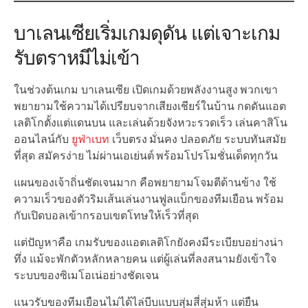
บาเลนเซียเริ่มเกมดุดัน แต่เจาะเกม
รับตราหมีไม่เข้า
ในช่วงต้นเกม บาเลนเซีย เปิดเกมด้วยพลังงานสูง พวกเขา
พยายามใช้ความได้เปรียบจากเสียงเชียร์ในบ้าน กดดันแอต
เลติโกตั้งแต่แดนบน และเล่นด้วยจังหวะรวดเร็ว เล่นคาสิโน
ออนไลน์กับ
ยูฟ่าเบท
เว็บตรง มั่นคง ปลอดภัย ระบบทันสมัย
ที่สุด สมัครง่าย ไม่ผ่านเอเย่นต์ พร้อมโปรโมชั่นเด็ดทุกวัน
แผนของเจ้าถิ่นชัดเจนมาก คือพยายามโจมตีด้านข้าง ใช้
ความเร็วของตัวริมเส้นเล่นงานฟูลแบ็กของทีมเยือน พร้อม
กับเปิดบอลเข้ากรอบเขตโทษให้เร็วที่สุด
แต่ปัญหาคือ เกมรับของแอตเลติโกยังคงมีระเบียบอย่างน่า
ทึ่ง แม้จะพักตัวหลักหลายคน แต่ผู้เล่นที่ลงสนามยังเข้าใจ
ระบบของซิเมโอเน่อย่างชัดเจน
แนวรับของทีมเยือนไม่ได้ไล่บีบแบบสุ่มสี่สุ่มห้า แต่ยืน