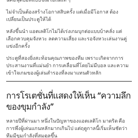
ไม่จำเป็นต้องสร้างโอกาสสิบครั้ง แต่เมื่อมีโอกาส ต้อง
เปลี่ยนเป็นประตูให้ได้
หลังขึ้นนำ แอตเลติโกไม่ได้เร่งเกมบุกต่อแบบบ้าคลั่ง แต่
เลือกควบคุมจังหวะ ลดความเสี่ยง และรอจังหวะเล่นงานคู่
แข่งอีกครั้ง
ประตูที่สองยิ่งสะท้อนคุณภาพของทีม เพราะเกิดจากการ
ประสานงานที่แม่นยำ การเคลื่อนที่โดยไม่มีบอล และความ
เข้าใจเกมของผู้เล่นสำรองที่ลงมาแทนตัวหลัก
การโรเตชั่นที่แสดงให้เห็น “ความลึก
ของขุมกำลัง”
หลายปีที่ผ่านมา หนึ่งในปัญหาของแอตเลติโก มาดริด คือ
การพึ่งผู้เล่นแกนหลักมากเกินไป แต่ฤดูกาลนี้เริ่มเห็นชัดว่า
ทีมมีขุมกำลังที่สมดุลขึ้น