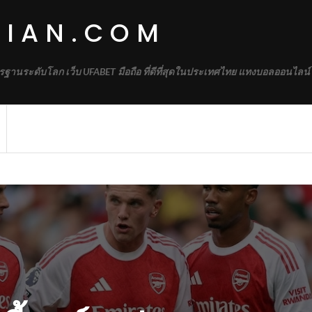
DIAN.COM
รฐานระดับโลก เว็บ UFABET มือถือ ที่ดีที่สุดในประเทศไทย แทงบอลออนไลน์