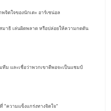
สภาพจิตใจของนักเตะ อาร์เซน่อล
ียสมาธิ เล่นผิดพลาด หรือปล่อยให้ความกดดัน
ร่วมทีม และเชื่อว่าพวกเขาดีพอจะเป็นแชมป์
ที่ “ความแข็งแกร่งทางจิตใจ”