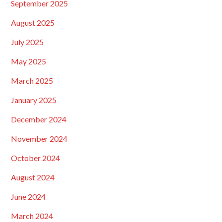
September 2025
August 2025
July 2025
May 2025
March 2025
January 2025
December 2024
November 2024
October 2024
August 2024
June 2024
March 2024