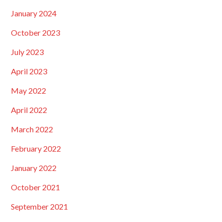
January 2024
October 2023
July 2023
April 2023
May 2022
April 2022
March 2022
February 2022
January 2022
October 2021
September 2021