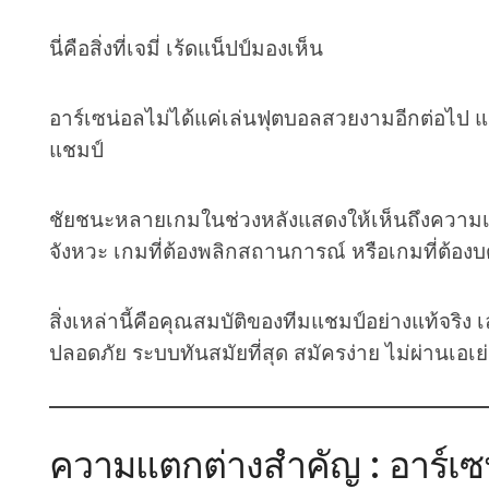
นี่คือสิ่งที่เจมี่ เร้ดแน็ปป์มองเห็น
อาร์เซน่อลไม่ได้แค่เล่นฟุตบอลสวยงามอีกต่อไป แต่
แชมป์
ชัยชนะหลายเกมในช่วงหลังแสดงให้เห็นถึงความเป็น
จังหวะ เกมที่ต้องพลิกสถานการณ์ หรือเกมที่ต้อง
สิ่งเหล่านี้คือคุณสมบัติของทีมแชมป์อย่างแท้จริง
ปลอดภัย ระบบทันสมัยที่สุด สมัครง่าย ไม่ผ่านเอเย
ความแตกต่างสำคัญ : อาร์เซน