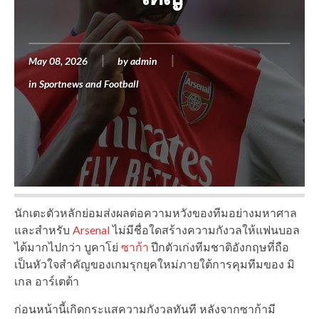
May 08, 2026
by
admin
in
Sportnews and Football
นักเตะตัวหลักย่อมส่งผลต่อความหวังของทีมอย่างมหาศาล
และสำหรับ
Arsenal
ไม่มีชื่อใดสร้างความกังวลให้แฟนบอล
ได้มากไปกว่า บูคาโย่
ซาก้า
ปีกตัวเก่งทีมชาติอังกฤษที่ถือ
เป็นหัวใจสำคัญของเกมรุกยุคใหม่ภายใต้การคุมทีมของ มิ
เกล อาร์เตต้า
ก่อนหน้านี้เกิดกระแสความกังวลทันที หลังจากซาก้ามี