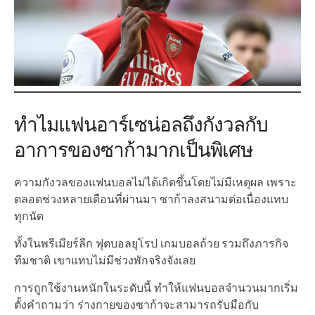
ทำไมแฟนอาร์เซน่อลถึงกังวลกับ
อาการของซาก้ามากเป็นพิเศษ
ความกังวลของแฟนบอลไม่ได้เกิดขึ้นโดยไม่มีเหตุผล เพราะ
ตลอดช่วงหลายเดือนที่ผ่านมา ซาก้าลงสนามต่อเนื่องแทบ
ทุกนัด
ทั้งในพรีเมียร์ลีก ฟุตบอลยุโรป เกมบอลถ้วย รวมถึงภารกิจ
ทีมชาติ เขาแทบไม่มีช่วงพักจริงจังเลย
การถูกใช้งานหนักในระดับนี้ ทำให้แฟนบอลจำนวนมากเริ่ม
ตั้งคำถามว่า ร่างกายของซาก้าจะสามารถรับมือกับ