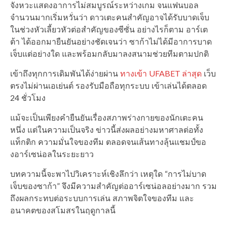
จังหวะแสดงอาการไม่สมบูรณ์ระหว่างเกม จนแฟนบอล
จำนวนมากเริ่มหวั่นว่า ดาวเตะคนสำคัญอาจได้รับบาดเจ็บ
ในช่วงหัวเลี้ยวหัวต่อสำคัญของซีซั่น อย่างไรก็ตาม อาร์เต
ต้า ได้ออกมายืนยันอย่างชัดเจนว่า ซาก้าไม่ได้มีอาการบาด
เจ็บแต่อย่างใด และพร้อมกลับมาลงสนามช่วยทีมตามปกติ
เข้าถึงทุกการเดิมพันได้ง่ายผ่าน
ทางเข้า UFABET ล่าสุด
เว็บ
ตรงไม่ผ่านเอเย่นต์ รองรับมือถือทุกระบบ เข้าเล่นได้ตลอด
24 ชั่วโมง
แม้จะเป็นเพียงคำยืนยันเรื่องสภาพร่างกายของนักเตะคน
หนึ่ง แต่ในความเป็นจริง ข่าวนี้ส่งผลอย่างมหาศาลต่อทั้ง
แท็กติก ความมั่นใจของทีม ตลอดจนเส้นทางลุ้นแชมป์ขอ
งอาร์เซน่อลในระยะยาว
บทความนี้จะพาไปวิเคราะห์เชิงลึกว่า เหตุใด “การไม่บาด
เจ็บของซาก้า” จึงมีความสำคัญต่ออาร์เซน่อลอย่างมาก รวม
ถึงผลกระทบต่อระบบการเล่น สภาพจิตใจของทีม และ
อนาคตของสโมสรในฤดูกาลนี้