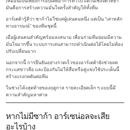
เหมือนเป็นเพียงการอัปเดตอาการทั่วไป แต่ในเชิงจิตวิทยา
มันคือการสร้างความมั่นใจครั้งสำคัญให้ทั้งทีม
อาร์เตต้ารู้ดีว่า ซาก้าไม่ใช่แค่ผู้เล่นคนหนึ่ง แต่เป็น “เสาหลัก
ทางอารมณ์” ของทีมชุดนี้
เมื่อผู้เล่นคนสำคัญพร้อมลงสนาม เพื่อนร่วมทีมย่อมมีความ
มั่นใจมากขึ้น ระบบการเล่นสามารถดำเนินต่อได้โดยไม่ต้อง
ปรับเปลี่ยนมาก
นอกจากนี้ การยืนยันอย่างรวดเร็วของอาร์เตต้ายังช่วยลด
กระแสข่าวลือ และป้องกันไม่ให้สื่อหรือคู่แข่งใช้ประเด็นนี้
สร้างแรงกดดันต่อทีม
ในช่วงโค้งสุดท้ายของฤดูกาล รายละเอียดเล็ก ๆ แบบนี้มี
ความสำคัญมหาศาล
หากไม่มีซาก้า อาร์เซน่อลจะเสีย
อะไรบ้าง