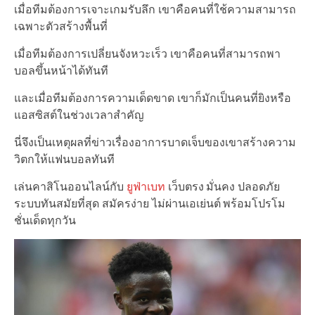
เมื่อทีมต้องการเจาะเกมรับลึก เขาคือคนที่ใช้ความสามารถ
เฉพาะตัวสร้างพื้นที่
เมื่อทีมต้องการเปลี่ยนจังหวะเร็ว เขาคือคนที่สามารถพา
บอลขึ้นหน้าได้ทันที
และเมื่อทีมต้องการความเด็ดขาด เขาก็มักเป็นคนที่ยิงหรือ
แอสซิสต์ในช่วงเวลาสำคัญ
นี่จึงเป็นเหตุผลที่ข่าวเรื่องอาการบาดเจ็บของเขาสร้างความ
วิตกให้แฟนบอลทันที
เล่นคาสิโนออนไลน์กับ
ยูฟ่าเบท
เว็บตรง มั่นคง ปลอดภัย
ระบบทันสมัยที่สุด สมัครง่าย ไม่ผ่านเอเย่นต์ พร้อมโปรโม
ชั่นเด็ดทุกวัน