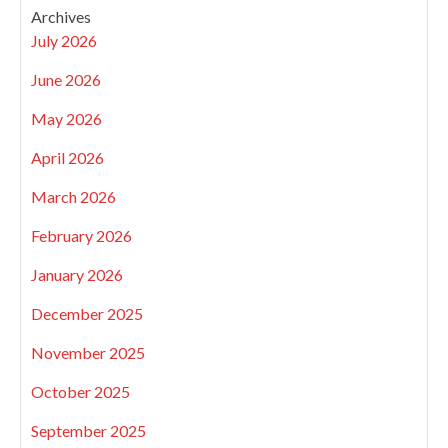
Archives
July 2026
June 2026
May 2026
April 2026
March 2026
February 2026
January 2026
December 2025
November 2025
October 2025
September 2025