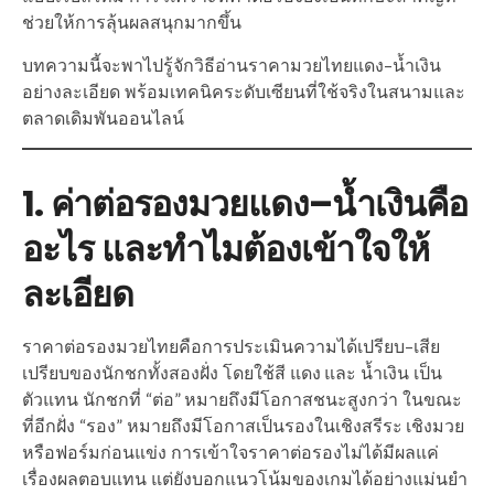
ช่วยให้การลุ้นผลสนุกมากขึ้น
บทความนี้จะพาไปรู้จักวิธีอ่านราคามวยไทยแดง–น้ำเงิน
อย่างละเอียด พร้อมเทคนิคระดับเซียนที่ใช้จริงในสนามและ
ตลาดเดิมพันออนไลน์
1. ค่าต่อรองมวยแดง–น้ำเงินคือ
อะไร และทำไมต้องเข้าใจให้
ละเอียด
ราคาต่อรองมวยไทยคือการประเมินความได้เปรียบ–เสีย
เปรียบของนักชกทั้งสองฝั่ง โดยใช้สี แดง และ น้ำเงิน เป็น
ตัวแทน นักชกที่ “ต่อ” หมายถึงมีโอกาสชนะสูงกว่า ในขณะ
ที่อีกฝั่ง “รอง” หมายถึงมีโอกาสเป็นรองในเชิงสรีระ เชิงมวย
หรือฟอร์มก่อนแข่ง การเข้าใจราคาต่อรองไม่ได้มีผลแค่
เรื่องผลตอบแทน แต่ยังบอกแนวโน้มของเกมได้อย่างแม่นยำ