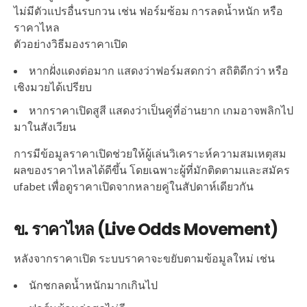
ไม่มีตัวแปรอื่นรบกวน เช่น ฟอร์มซ้อม การลดน้ำหนัก หรือ
ราคาไหล
ตัวอย่างวิธีมองราคาเปิด
หากฝั่งแดงต่อมาก แสดงว่าฟอร์มสดกว่า สถิติดีกว่า หรือ
เชิงมวยได้เปรียบ
หากราคาเปิดสูสี แสดงว่าเป็นคู่ที่อ่านยาก เกมอาจพลิกไป
มาในสังเวียน
การมีข้อมูลราคาเปิดช่วยให้ผู้เล่นวิเคราะห์ความสมเหตุสม
ผลของราคาไหลได้ดีขึ้น โดยเฉพาะผู้ที่มักติดตามและสมัคร
ufabet เพื่อดูราคาเปิดจากหลายคู่ในสัปดาห์เดียวกัน
ข. ราคาไหล (Live Odds Movement)
หลังจากราคาเปิด ระบบราคาจะขยับตามข้อมูลใหม่ เช่น
นักชกลดน้ำหนักมากเกินไป