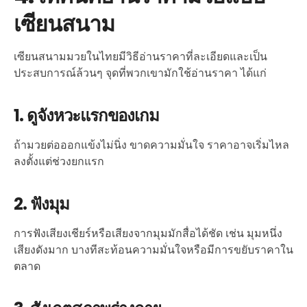
เซียนสนาม
เซียนสนามมวยในไทยมีวิธีอ่านราคาที่ละเอียดและเป็น
ประสบการณ์ล้วนๆ จุดที่พวกเขามักใช้อ่านราคา ได้แก่
1. ดูจังหวะแรกของเกม
ถ้ามวยต่อออกแข้งไม่นิ่ง ขาดความมั่นใจ ราคาอาจเริ่มไหล
ลงตั้งแต่ช่วงยกแรก
2. ฟังมุม
การฟังเสียงเชียร์หรือเสียงจากมุมมักสื่อได้ชัด เช่น มุมหนึ่ง
เสียงดังมาก บางทีสะท้อนความมั่นใจหรือมีการขยับราคาใน
ตลาด