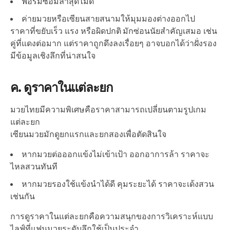
ฟอร์มซ้อมล่าสุดไม่ดี
ค่ายมวยหรือเซียนสายสนามให้มุมมองต่างออกไป
ราคาที่ขยับเร็ว แรง หรือผิดปกติ มักซ่อนนัยสำคัญเสมอ เช่น
คู่ที่แดงต่อมาก แต่ราคาถูกดึงลงเรื่อยๆ อาจบอกได้ว่าฝั่งรอง
มีข้อมูลเชิงลึกที่น่าสนใจ
ค. ดูราคาในแต่ละยก
มวยไทยมีความพิเศษคือราคาสามารถเปลี่ยนตามรูปเกม
แต่ละยก
เซียนมวยมักดูยกแรกและยกสองเพื่อตัดสินใจ
หากมวยต่อออกแข้งไม่เข้าเป้า ออกอาการล้า ราคาจะ
ไหลสวนทันที
หากมวยรองใช้แข้งนำได้ดี คุมระยะได้ ราคาจะเด้งสวน
เช่นกัน
การดูราคาในแต่ละยกคือความสนุกของการวิเคราะห์แบบ
ไลฟ์ที่แฟนมวยระดับลึกใช้เป็นประจำ