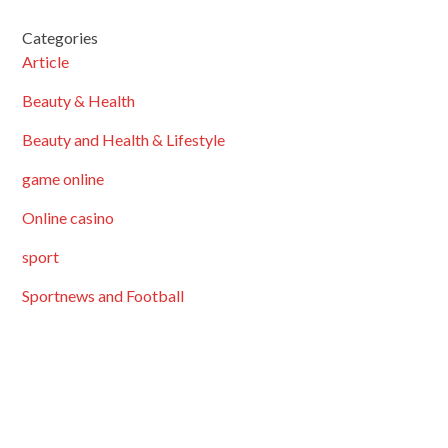
Categories
Article
Beauty & Health
Beauty and Health & Lifestyle
game online
Online casino
sport
Sportnews and Football