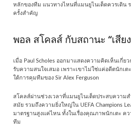
หลักของทีม แนวทางไหนที่แมนยูไนเต็ดควรเดิน 
ครั้งสำคัญ
พอล สโคลส์ กับสถานะ “เสีย
เมื่อ Paul Scholes ออกมาแสดงความคิดเห็นเกี่ยว
รับความสนใจเสมอ เพราะเขาไม่ใช่แค่อดีตนักเตะ
ใต้การคุมทีมของ Sir Alex Ferguson
สโคลส์ผ่านช่วงเวลาที่แมนยูไนเต็ดประสบความสำเร
สมัย รวมถึงความยิ่งใหญ่ใน UEFA Champions Lea
มาตรฐานสูงแค่ไหน ทั้งในเรื่องคุณภาพนักเตะ 
ทีม