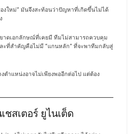
่องใหม่” มันจึงสะท้อนว่าปัญหาที่เกิดขึ้นไม่ได้
ง
ันขาดเอกลักษณ์ที่เคยมี ทีมไม่สามารถควบคุม
ะที่สำคัญคือไม่มี “แกนหลัก” ที่จะพาทีมกลับสู่
างตำแหน่งอาจไม่เพียงพออีกต่อไป แต่ต้อง
ชสเตอร์ ยูไนเต็ด