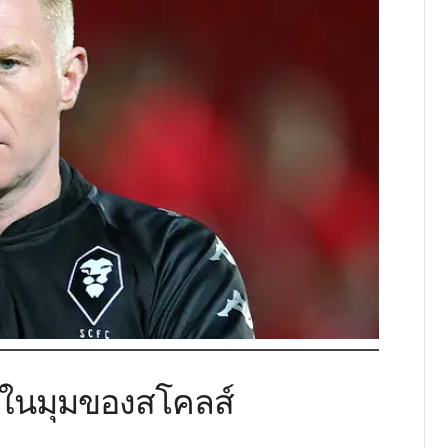
ไรในมุมของสโคลส์