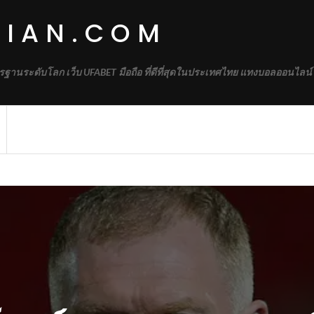
DIAN.COM
รฐานระดับโลก เว็บ UFABET มือถือ ที่ดีที่สุดในประเทศไทย แทงบอลออนไลน์