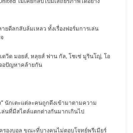
 United ไม่เคยกลับไปมีเสถียรภาพได้อย่าง
ดีลกลับล้มเหลว ทั้งเรื่องฟอร์มการเล่น
ใจ
ดวิด มอยส์, หลุยส์ ฟาน กัล, โชเซ่ มูรินโญ่, โอ
งเจอปัญหาคล้ายกัน
ื่อง” นักเตะแต่ละคนถูกดึงเข้ามาตามความ
้เล่นที่มีสไตล์แตกต่างกันมากเกินไป
รองบอล ขณะที่บางคนไม่ตอบโจทย์พรีเมียร์