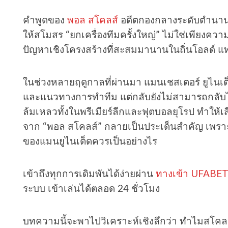
คำพูดของ
พอล สโคลส์
อดีตกองกลางระดับตำนา
ให้สโมสร “ยกเครื่องทีมครั้งใหญ่” ไม่ใช่เพียงควา
ปัญหาเชิงโครงสร้างที่สะสมมานานในถิ่นโอลด์ แ
ในช่วงหลายฤดูกาลที่ผ่านมา แมนเชสเตอร์ ยูไนเต็
และแนวทางการทำทีม แต่กลับยังไม่สามารถกลับไป
ล้มเหลวทั้งในพรีเมียร์ลีกและฟุตบอลยุโรป ทำให้เสียง
จาก “พอล สโคลส์” กลายเป็นประเด็นสำคัญ เพราะเ
ของแมนยูไนเต็ดควรเป็นอย่างไร
เข้าถึงทุกการเดิมพันได้ง่ายผ่าน
ทางเข้า UFABET 
ระบบ เข้าเล่นได้ตลอด 24 ชั่วโมง
บทความนี้จะพาไปวิเคราะห์เชิงลึกว่า ทำไมสโคลส์