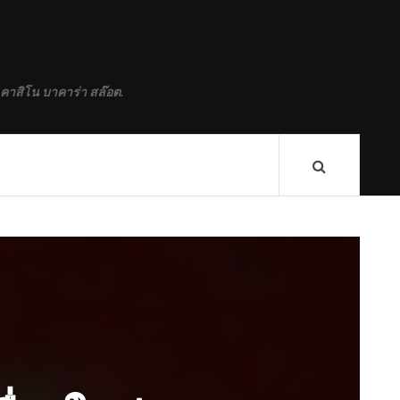
 คาสิโน บาคาร่า สล๊อต.