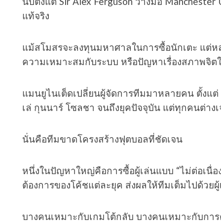
นับตั้งแต่ Sir Alex Ferguson วางมือ Manchester
แท้จริง
แม้สโมสรจะลงทุนมหาศาลในการซื้อนักเตะ แต่หลาย
ความเหมาะสมกับระบบ หรือปัญหาเรื่องสภาพจิต
แมนยูไนเต็ดเปลี่ยนผู้จัดการทีมมาหลายคน ตั้งแต่ เ
เล่ กุนนาร์ โซลชา จนถึงยุคปัจจุบัน แต่ทุกคนต่า
นั่นคือทีมขาดโครงสร้างฟุตบอลที่ชัดเจน
หนึ่งในปัญหาใหญ่คือการซื้อผู้เล่นแบบ “ไม่ต่อเน
ต้องการของโค้ชแต่ละยุค ส่งผลให้ทีมเต็มไปด้วยผู
บางคนเหมาะกับเกมโต้กลับ บางคนเหมาะกับการค