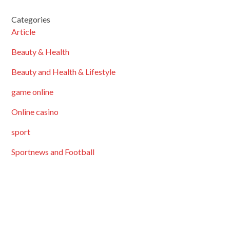
Categories
Article
Beauty & Health
Beauty and Health & Lifestyle
game online
Online casino
sport
Sportnews and Football