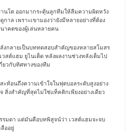
 ซานโต ออกมากระตุ้นลูกทีมให้ลืมความผิดหวัง
ดูกาล เพราะเขามองว่ายังมีหลายอย่างที่ต้อง
นาคตของผู้เล่นหลายคน
ษ กำลังกลายเป็นบททดสอบสำคัญของหลายสโมสร
เวสต์แฮม ยูไนเต็ด หลังผลงานช่วงหลังเต็มไป
ี่ยวกับทิศทางของทีม
ต่สะท้อนถึงความเข้าใจในฟุตบอลระดับสูงอย่าง
 สิ่งสำคัญที่สุดไม่ใช่แท็คติกเพียงอย่างเดียว
รมดา แต่มันคือบทพิสูจน์ว่า เวสต์แฮมจะจบ
ลืออยู่