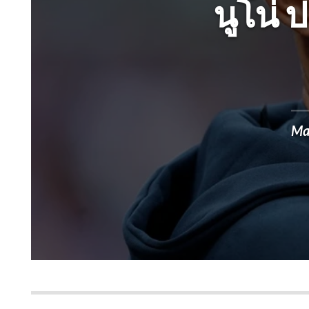
นูโน่ 
Ma