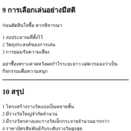
9 การเลือกเล่นอย่างมีสติ
ก่อนตัดสินใจซื้อ ควรพิจารณา
1 งบประมาณที่ตั้งไว้
2 วัตถุประสงค์ของการเล่น
3 การยอมรับความเสี่ยง
อย่าซื้อเพราะคาดหวังผลกำไรระยะยาว แต่ควรมองว่าเป็น
กิจกรรมเพื่อความสนุก
10 สรุป
1 โครงสร้างรางวัลแบ่งเป็นหลายชั้น
2 มีรางวัลใหญ่จำกัดจำนวน
3 มีรางวัลกลางและรางวัลเล็กกระจายจำนวนมากกว่า
4 ราคาบัตรสัมพันธ์กับระดับรางวัลสูงสุด