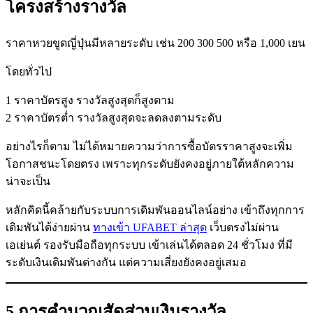
โครงสร้างรางวัล
ราคาหวยขูดญี่ปุ่นมีหลายระดับ เช่น 200 300 500 หรือ 1,000 เยน
โดยทั่วไป
1 ราคาบัตรสูง รางวัลสูงสุดก็สูงตาม
2 ราคาบัตรต่ำ รางวัลสูงสุดจะลดลงตามระดับ
อย่างไรก็ตาม ไม่ได้หมายความว่าการซื้อบัตรราคาสูงจะเพิ่ม
โอกาสชนะโดยตรง เพราะทุกระดับยังคงอยู่ภายใต้หลักความ
น่าจะเป็น
หลักคิดนี้คล้ายกับระบบการเดิมพันออนไลน์อย่าง เข้าถึงทุกการ
เดิมพันได้ง่ายผ่าน
ทางเข้า UFABET ล่าสุด
เว็บตรงไม่ผ่าน
เอเย่นต์ รองรับมือถือทุกระบบ เข้าเล่นได้ตลอด 24 ชั่วโมง ที่มี
ระดับเงินเดิมพันต่างกัน แต่ความเสี่ยงยังคงอยู่เสมอ
5 การคำนวณสัดส่วนเงินรางวัล