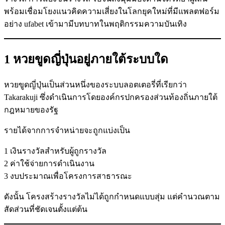
พร้อมเชื่อมโยงแนวคิดความเสี่ยงในโลกยุคใหม่ที่มีแพลตฟอร์ม
อย่าง ufabet เข้ามามีบทบาทในพฤติกรรมความบันเทิง
1 หวยขูดญี่ปุ่นอยู่ภายใต้ระบบใด
หวยขูดญี่ปุ่นเป็นส่วนหนึ่งของระบบลอตเตอรี่ที่เรียกว่า
Takarakuji ซึ่งดำเนินการโดยองค์กรปกครองส่วนท้องถิ่นภายใต้
กฎหมายของรัฐ
รายได้จากการจำหน่ายจะถูกแบ่งเป็น
1 เงินรางวัลสำหรับผู้ถูกรางวัล
2 ค่าใช้จ่ายการดำเนินงาน
3 งบประมาณเพื่อโครงการสาธารณะ
ดังนั้น โครงสร้างรางวัลไม่ได้ถูกกำหนดแบบสุ่ม แต่คำนวณตาม
สัดส่วนที่ชัดเจนตั้งแต่ต้น