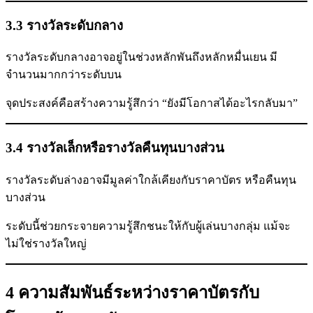
3.3 รางวัลระดับกลาง
รางวัลระดับกลางอาจอยู่ในช่วงหลักพันถึงหลักหมื่นเยน มี
จำนวนมากกว่าระดับบน
จุดประสงค์คือสร้างความรู้สึกว่า “ยังมีโอกาสได้อะไรกลับมา”
3.4 รางวัลเล็กหรือรางวัลคืนทุนบางส่วน
รางวัลระดับล่างอาจมีมูลค่าใกล้เคียงกับราคาบัตร หรือคืนทุน
บางส่วน
ระดับนี้ช่วยกระจายความรู้สึกชนะให้กับผู้เล่นบางกลุ่ม แม้จะ
ไม่ใช่รางวัลใหญ่
4 ความสัมพันธ์ระหว่างราคาบัตรกับ