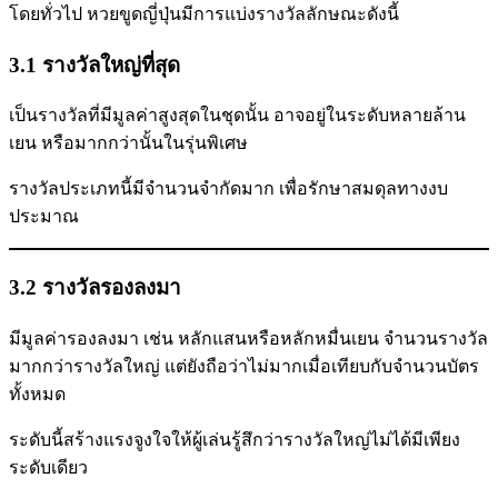
โดยทั่วไป หวยขูดญี่ปุ่นมีการแบ่งรางวัลลักษณะดังนี้
3.1 รางวัลใหญ่ที่สุด
เป็นรางวัลที่มีมูลค่าสูงสุดในชุดนั้น อาจอยู่ในระดับหลายล้าน
เยน หรือมากกว่านั้นในรุ่นพิเศษ
รางวัลประเภทนี้มีจำนวนจำกัดมาก เพื่อรักษาสมดุลทางงบ
ประมาณ
3.2 รางวัลรองลงมา
มีมูลค่ารองลงมา เช่น หลักแสนหรือหลักหมื่นเยน จำนวนรางวัล
มากกว่ารางวัลใหญ่ แต่ยังถือว่าไม่มากเมื่อเทียบกับจำนวนบัตร
ทั้งหมด
ระดับนี้สร้างแรงจูงใจให้ผู้เล่นรู้สึกว่ารางวัลใหญ่ไม่ได้มีเพียง
ระดับเดียว