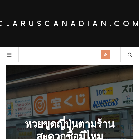
CLARUSCANADIAN.CO
หวยขูดญี่ปุ่นตามร้าน
สะดวกซื้อมีไหม