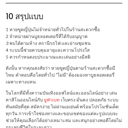
10 สรุปแบบ
1 หวยขูดญี่ปุ่นไม่จำหน่ายทั่วไปในร้านสะดวกซื้อ
2 จำหน่ายผ่านบูธลอตเตอรี่ที่ได้รับอนุญาต
3 พบได้ตามห้าง สถานีรถไฟ และย่านชุมชน
4 ระบบนี้ช่วยควบคุมอายุและความโปร่งใส
5 ควรกำหนดงบประมาณและเล่นอย่างมีสติ
ดังนั้น หากคุณสงสัยว่า หวยขูดญี่ปุ่นตามร้านสะดวกซื้อมี
ไหม คำตอบคือโดยทั่วไป “ไม่มี” ต้องมองหาบูธลอตเตอรี่
เฉพาะทางแทน
ในโลกที่มีทั้งความบันเทิงออฟไลน์และออนไลน์อย่าง เล่น
คาสิโนออนไลน์กับ
ยูฟ่าเบท
เว็บตรง มั่นคง ปลอดภัย ระบบ
ทันสมัยที่สุด สมัครง่าย ไม่ผ่านเอเย่นต์ พร้อมโปรโมชั่นเด็ด
ทุกวัน การเข้าใจช่องทางและขอบเขตของแต่ละรูปแบบจะ
ช่วยให้คุณเลือกได้อย่างเหมาะสม และสนุกอย่างพอดีโดยไม่
กระทบชีวิตในระยะยาว