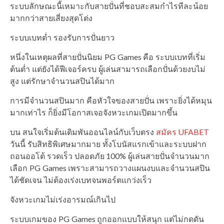
ระบบลักษณะนี้เหมาะกับสายปั่นที่ชอบสะสมกำไรทีละน้อย
มากกว่าสายเสี่ยงสุดโต่ง
ระบบเบทต่ำ รองรับการปั่นยาว
หนึ่งในเหตุผลที่สายปั่นนิยม PG Games คือ ระบบเบทที่เริ่ม
ต้นต่ำ แต่ยังได้ฟีเจอร์ครบ ผู้เล่นสามารถเลือกปั่นด้วยงบไม่
สูง แต่รักษาจำนวนสปินได้มาก
การมีจำนวนสปินมาก คือหัวใจของสายปั่น เพราะยิ่งได้หมุน
มากเท่าไร ก็ยิ่งมีโอกาสเจอจังหวะเกมเปิดมากขึ้น
บน สนใจเริ่มต้นเดิมพันออนไลน์กับเว็บตรง
สมัคร UFABET
วันนี้ รับสิทธิพิเศษมากมาย ทั้งโบนัสแรกเข้าและระบบฝาก
ถอนออโต้ รวดเร็ว ปลอดภัย 100% ผู้เล่นสายปั่นจำนวนมาก
เลือก PG Games เพราะสามารถวางแผนงบและจำนวนสปิน
ได้ชัดเจน ไม่ต้องเร่งเบทจนพอร์ตแกว่งเร็ว
จังหวะเกมไม่เร่งอารมณ์เกินไป
ระบบเกมของ PG Games ถูกออกแบบให้สนุก แต่ไม่กดดัน