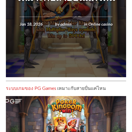
Jan 18, 2026
by
admin
in
Online casino
ระบบเกมของ PG Games
เหมาะกับสายปั่นแค่ไหน