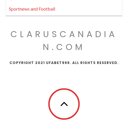
Sportnews and Football
CLARUSCANADIA
N.COM
COPYRIGHT 2021 UFABET999. ALL RIGHTS RESERVED.