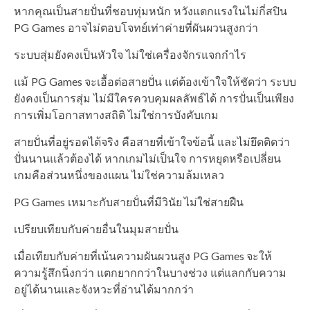
หากคุณเป็นสายปั่นที่ชอบทุ่มหนัก หวังแตกแรงในไม่กี่สปิน
PG Games อาจไม่ตอบโจทย์เท่าค่ายที่ผันผวนสูงกว่า
ระบบสุ่มยังคงเป็นหัวใจ ไม่ใช่เครื่องจักรแจกกำไร
แม้ PG Games จะเอื้อต่อสายปั่น แต่ต้องเข้าใจให้ชัดว่า ระบบ
ยังคงเป็นการสุ่ม ไม่มีใครควบคุมผลลัพธ์ได้ การปั่นเป็นเพียง
การเพิ่มโอกาสทางสถิติ ไม่ใช่การบังคับเกม
สายปั่นที่อยู่รอดได้จริง คือสายที่เข้าใจข้อนี้ และไม่ยึดติดว่า
ปั่นนานแล้วต้องได้ หากเกมไม่เป็นใจ การหยุดหรือเปลี่ยน
เกมคือส่วนหนึ่งของแผน ไม่ใช่ความล้มเหลว
PG Games เหมาะกับสายปั่นที่มีวินัย ไม่ใช่สายฝืน
เปรียบเทียบกับค่ายอื่นในมุมสายปั่น
เมื่อเทียบกับค่ายที่เน้นความผันผวนสูง PG Games จะให้
ความรู้สึกนิ่งกว่า แตกยากกว่าในบางช่วง แต่แลกกับความ
อยู่ได้นานและจังหวะที่อ่านได้มากกว่า