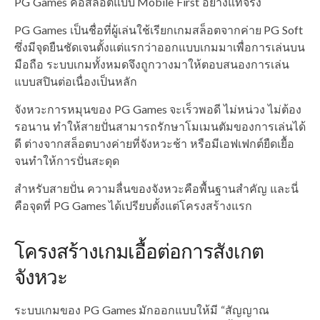
PG Games คือสล็อตแบบ Mobile First อย่างแท้จริง
PG Games เป็นชื่อที่ผู้เล่นใช้เรียกเกมสล็อตจากค่าย PG Soft
ซึ่งมีจุดยืนชัดเจนตั้งแต่แรกว่าออกแบบเกมมาเพื่อการเล่นบน
มือถือ ระบบเกมทั้งหมดจึงถูกวางมาให้ตอบสนองการเล่น
แบบสปินต่อเนื่องเป็นหลัก
จังหวะการหมุนของ PG Games จะเร็วพอดี ไม่หน่วง ไม่ต้อง
รอนาน ทำให้สายปั่นสามารถรักษาโมเมนตัมของการเล่นได้
ดี ต่างจากสล็อตบางค่ายที่จังหวะช้า หรือมีเอฟเฟกต์ยืดเยื้อ
จนทำให้การปั่นสะดุด
สำหรับสายปั่น ความลื่นของจังหวะคือพื้นฐานสำคัญ และนี่
คือจุดที่ PG Games ได้เปรียบตั้งแต่โครงสร้างแรก
โครงสร้างเกมเอื้อต่อการสังเกต
จังหวะ
ระบบเกมของ PG Games มักออกแบบให้มี “สัญญาณ