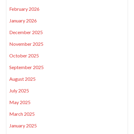
February 2026
January 2026
December 2025
November 2025
October 2025
September 2025
August 2025
July 2025
May 2025
March 2025
January 2025