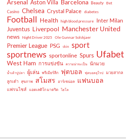
Arsenal
Barcelona
Aston Villa
Beauty
Bet
Chelsea
Crystal Palace
Casino
diabetes
Football
Health
Inter Milan
high blood pressure
Manchester United
Liverpool
Juventus
news
Night Driver 2025
Ole Gunnar Solskjaer
sport
Premier League
PSG
skin
Ufabet
sportnews
sportonline
Spurs
West Ham
การแข่งขัน
นักมวย
ความน่าจะเป็น
ฟุตบอล
ผู้เล่น
มวยสากล
พรีเมียร์ลีก
น้ำเต้าปูปลา
ฟุตบอลยุโรป
สโมสร
แฟนบอล
ลูกเต๋า
สุขภาพ
อาร์เซน่อล
แฟรนไชส์
แอตเลติโก มาดริด
ไฮโล