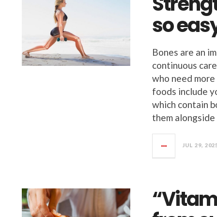
Strengt
so eas
Bones are an im
continuous care 
who need more c
foods include y
which contain b
them alongside
JUL 29, 202
“Vitami