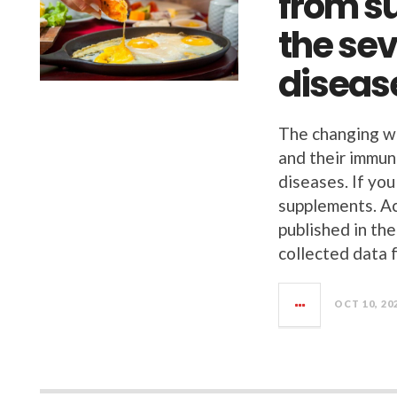
from s
the sev
diseas
The changing w
and their immun
diseases. If you
supplements. Ac
published in th
collected data 
OCT 10, 20