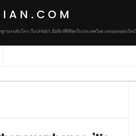
DIAN.COM
รฐานระดับโลก เว็บ UFABET มือถือ ที่ดีที่สุดในประเทศไทย แทงบอลออนไลน์