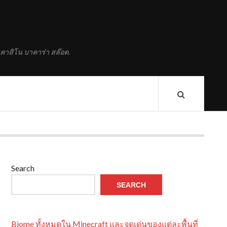
 คาสิโน บาคาร่า สล๊อต.
Search
SEARCH
Biome ทั้งหมดใน Minecraft และจุดเด่นของแต่ละพื้นที่