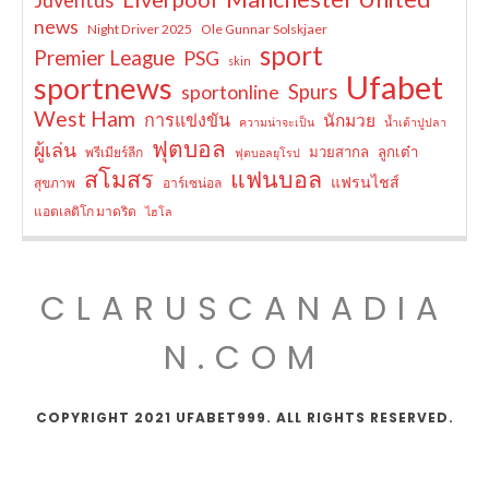
Juventus
news
Night Driver 2025
Ole Gunnar Solskjaer
sport
Premier League
PSG
skin
Ufabet
sportnews
sportonline
Spurs
West Ham
การแข่งขัน
นักมวย
ความน่าจะเป็น
น้ำเต้าปูปลา
ฟุตบอล
ผู้เล่น
มวยสากล
ลูกเต๋า
พรีเมียร์ลีก
ฟุตบอลยุโรป
สโมสร
แฟนบอล
แฟรนไชส์
สุขภาพ
อาร์เซน่อล
แอตเลติโก มาดริด
ไฮโล
CLARUSCANADIA
N.COM
COPYRIGHT 2021 UFABET999. ALL RIGHTS RESERVED.