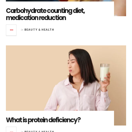
Carbohydrate counting diet,
medication reduction
in
BEAUTY & HEALTH
What is protein deficiency?
in
BEAUTY & HEALTH