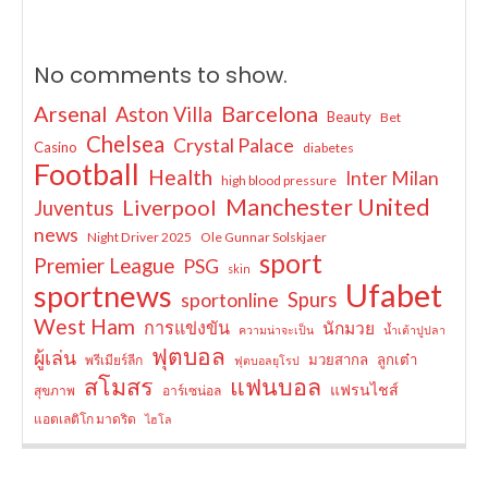
No comments to show.
Arsenal
Barcelona
Aston Villa
Beauty
Bet
Chelsea
Crystal Palace
Casino
diabetes
Football
Health
Inter Milan
high blood pressure
Manchester United
Liverpool
Juventus
news
Night Driver 2025
Ole Gunnar Solskjaer
sport
Premier League
PSG
skin
Ufabet
sportnews
sportonline
Spurs
West Ham
การแข่งขัน
นักมวย
ความน่าจะเป็น
น้ำเต้าปูปลา
ฟุตบอล
ผู้เล่น
มวยสากล
ลูกเต๋า
พรีเมียร์ลีก
ฟุตบอลยุโรป
สโมสร
แฟนบอล
แฟรนไชส์
สุขภาพ
อาร์เซน่อล
แอตเลติโก มาดริด
ไฮโล