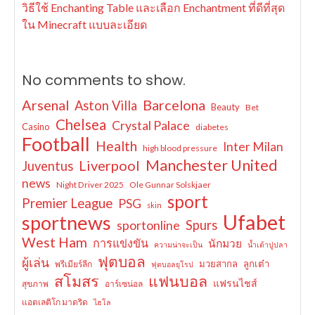
วิธีใช้ Enchanting Table และเลือก Enchantment ที่ดีที่สุด
ใน Minecraft แบบละเอียด
No comments to show.
Arsenal
Barcelona
Aston Villa
Beauty
Bet
Chelsea
Crystal Palace
Casino
diabetes
Football
Health
Inter Milan
high blood pressure
Manchester United
Liverpool
Juventus
news
Night Driver 2025
Ole Gunnar Solskjaer
sport
Premier League
PSG
skin
Ufabet
sportnews
sportonline
Spurs
West Ham
การแข่งขัน
นักมวย
ความน่าจะเป็น
น้ำเต้าปูปลา
ฟุตบอล
ผู้เล่น
มวยสากล
ลูกเต๋า
พรีเมียร์ลีก
ฟุตบอลยุโรป
สโมสร
แฟนบอล
แฟรนไชส์
สุขภาพ
อาร์เซน่อล
แอตเลติโก มาดริด
ไฮโล