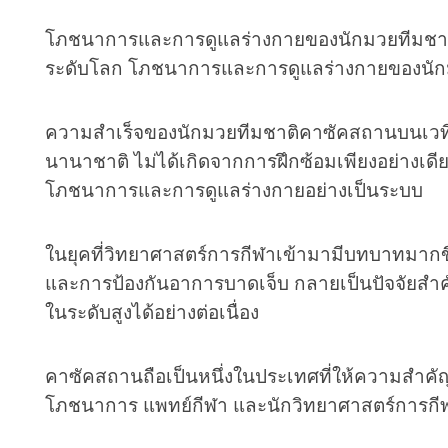
โภชนาการและการดูแลร่างกายของนักมวยทีมชาติค
ระดับโลก โภชนาการและการดูแลร่างกายของนั
ความสำเร็จของนักมวยทีมชาติคาซัคสถานบนเวทีโ
นานาชาติ ไม่ได้เกิดจากการฝึกซ้อมเพียงอย่างเด
โภชนาการและการดูแลร่างกายอย่างเป็นระบบ
ในยุคที่วิทยาศาสตร์การกีฬาเข้ามามีบทบาทมากข
และการป้องกันอาการบาดเจ็บ กลายเป็นปัจจัยสำค
ในระดับสูงได้อย่างต่อเนื่อง
คาซัคสถานถือเป็นหนึ่งในประเทศที่ให้ความสำคัญกับ
โภชนาการ แพทย์กีฬา และนักวิทยาศาสตร์การกีฬ