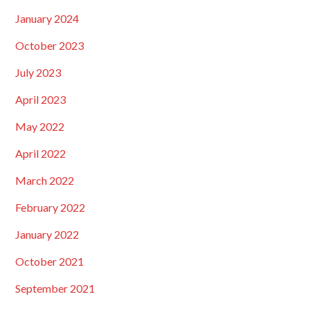
January 2024
October 2023
July 2023
April 2023
May 2022
April 2022
March 2022
February 2022
January 2022
October 2021
September 2021