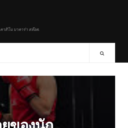
 คาสิโน บาคาร่า สล๊อต.
ายของนัก