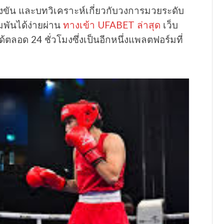
ขัน และบทวิเคราะห์เกี่ยวกับวงการมวยระดับ
พันได้ง่ายผ่าน
ทางเข้า UFABET ล่าสุด
เว็บ
ด้ตลอด 24 ชั่วโมงซึ่งเป็นอีกหนึ่งแพลตฟอร์มที่