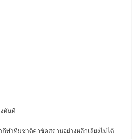
งทันที
กีฬาทีมชาติคาซัคสถานอย่างหลีกเลี่ยงไม่ได้