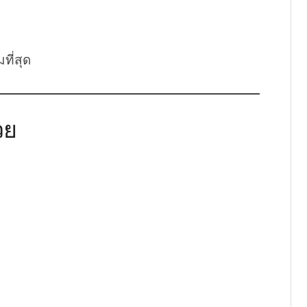
ที่สุด
วย