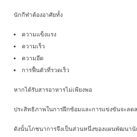
นักกีฬาต้องอาศัยทั้ง
ความแข็งแรง
ความเร็ว
ความอึด
การฟื้นตัวที่รวดเร็ว
หากได้รับสารอาหารไม่เพียงพอ
ประสิทธิภาพในการฝึกซ้อมและการแข่งขันจะลดล
ดังนั้นโภชนาการจึงเป็นส่วนหนึ่งของแผนพัฒนานัก