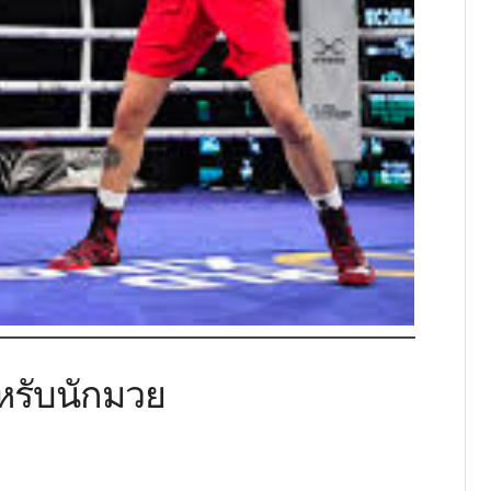
รับนักมวย