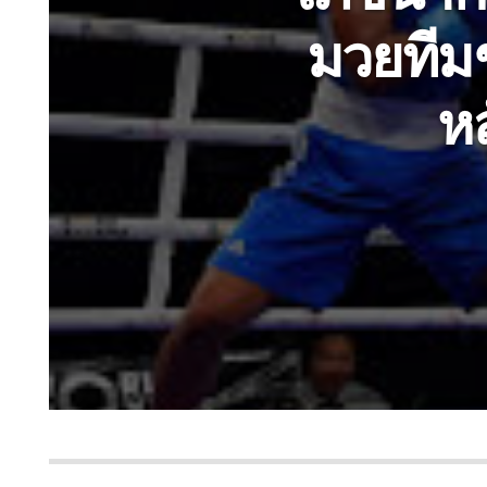
มวยทีมช
ห