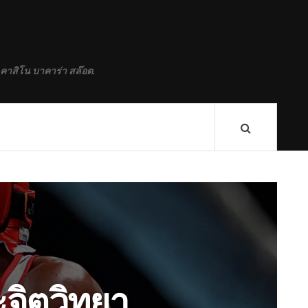
 คาสิโน บาคาร่า สล๊อต.
จิตวิทยา