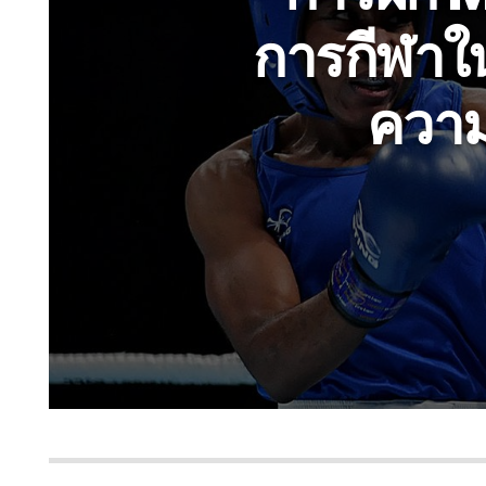
การกีฬาใ
ความ