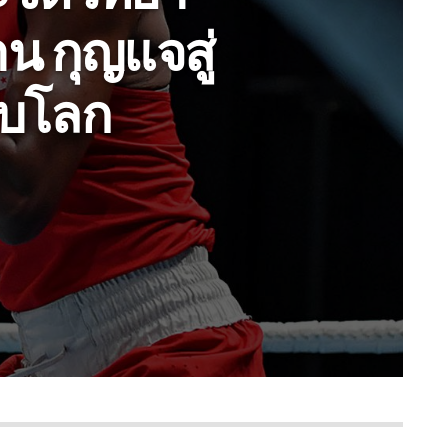
 กุญแจสู่
ับโลก