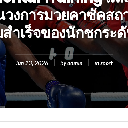
นวงการมวยคาซัคสถาน
สำเร็จของนักชกระด
Jun 23, 2026
by
admin
in
sport