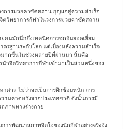
นวงการมวยคาซัคสถาน กุญแจสู่ความสำเร็จ
ละจิตวิทยาการกีฬาในวงการมวยคาซัคสถาน
ยคนมักนึกถึงเทคนิคการชกอันยอดเยี่ยม
มาตรฐานระดับโลก แต่เบื้องหลังความสำเร็จ
ใจมากขึ้นในช่วงหลายปีที่ผ่านมา นั่นคือ
รนำจิตวิทยาการกีฬาเข้ามาเป็นส่วนหนึ่งของ
หาศาล ไม่ว่าจะเป็นการฝึกซ้อมหนัก การ
บความคาดหวังจากประเทศชาติ ดังนั้นการมี
มรรถภาพทางร่างกาย
บการพัฒนาสภาพจิตใจของนักกีฬาอย่างจริงจัง