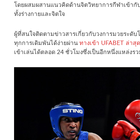
โดยผสมผสานแนวคิดด้านจิตวิทยาการกีฬาเข้ากับระ
ทั้งร่างกายและจิตใจ
ผู้ที่สนใจติดตามข่าวสารเกี่ยวกับวงการมวยระดับโ
ทุกการเดิมพันได้ง่ายผ่าน
ทางเข้า UFABET ล่าสุ
เข้าเล่นได้ตลอด 24 ชั่วโมงซึ่งเป็นอีกหนึ่งแหล่ง