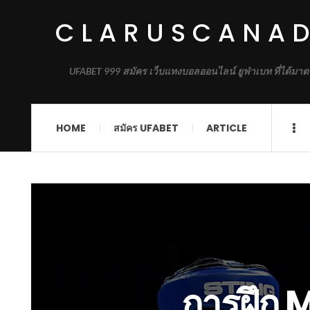
CLARUSCANA
UFABET 999 สมัคร เว็บแทงบอลออนไลน์ ยูฟ่าเบท ที่ได้มาต
HOME
สมัคร UFABET
ARTICLE
การฝึก 