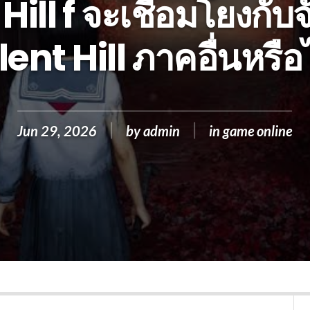
 Hill f จะเชื่อมโยงกับ
lent Hill ภาคอื่นหรือ
Jun 29, 2026
by
admin
in
game online