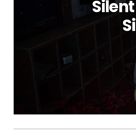
Silent
Si