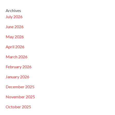
Archives
July 2026
June 2026
May 2026
April 2026
March 2026
February 2026
January 2026
December 2025
November 2025
October 2025