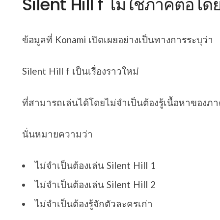
Silent Hill f ไม่ใช่ภาคต่อโ
ข้อมูลที่ Konami เปิดเผยอย่างเป็นทางการระบุว่า
Silent Hill f เป็นเรื่องราวใหม่
ที่สามารถเล่นได้โดยไม่จำเป็นต้องรู้เนื้อหาของภ
นั่นหมายความว่า
ไม่จำเป็นต้องเล่น Silent Hill 1
ไม่จำเป็นต้องเล่น Silent Hill 2
ไม่จำเป็นต้องรู้จักตัวละครเก่า