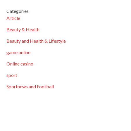
Categories
Article
Beauty & Health
Beauty and Health & Lifestyle
game online
Online casino
sport
Sportnews and Football