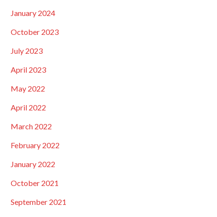
January 2024
October 2023
July 2023
April 2023
May 2022
April 2022
March 2022
February 2022
January 2022
October 2021
September 2021