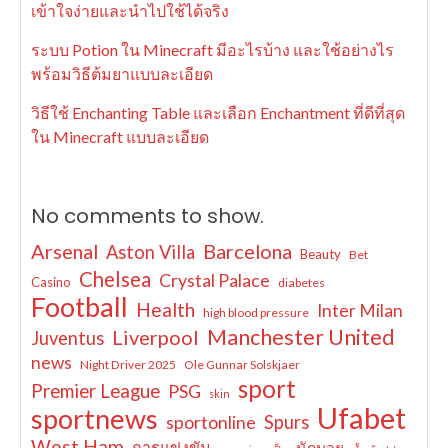
เข้าใจง่ายและนำไปใช้ได้จริง
ระบบ Potion ใน Minecraft มีอะไรบ้าง และใช้อย่างไร
พร้อมวิธีต้มยาแบบละเอียด
วิธีใช้ Enchanting Table และเลือก Enchantment ที่ดีที่สุด
ใน Minecraft แบบละเอียด
No comments to show.
Arsenal
Barcelona
Aston Villa
Beauty
Bet
Chelsea
Crystal Palace
Casino
diabetes
Football
Health
Inter Milan
high blood pressure
Manchester United
Liverpool
Juventus
news
Night Driver 2025
Ole Gunnar Solskjaer
sport
Premier League
PSG
skin
Ufabet
sportnews
sportonline
Spurs
West Ham
การแข่งขัน
นักมวย