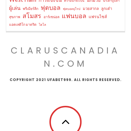
ความน่าจะเป็น
น้ำเต้าปูปลา
ฟุตบอล
ผู้เล่น
มวยสากล
ลูกเต๋า
พรีเมียร์ลีก
ฟุตบอลยุโรป
สโมสร
แฟนบอล
แฟรนไชส์
สุขภาพ
อาร์เซน่อล
แอตเลติโก มาดริด
ไฮโล
CLARUSCANADIA
N.COM
COPYRIGHT 2021 UFABET999. ALL RIGHTS RESERVED.