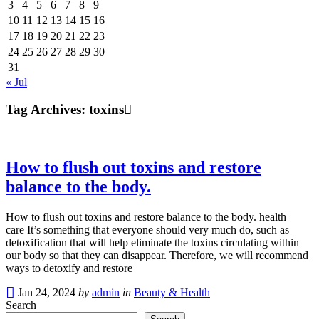
3
4
5
6
7
8
9
10
11
12
13
14
15
16
17
18
19
20
21
22
23
24
25
26
27
28
29
30
31
« Jul
Tag Archives:
toxins
How to flush out toxins and restore
balance to the body.
How to flush out toxins and restore balance to the body. health
care It’s something that everyone should very much do, such as
detoxification that will help eliminate the toxins circulating within
our body so that they can disappear. Therefore, we will recommend
ways to detoxify and restore
Jan 24, 2024
by
admin
in
Beauty & Health
Search