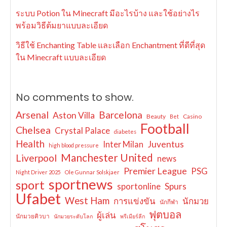
ระบบ Potion ใน Minecraft มีอะไรบ้าง และใช้อย่างไร
พร้อมวิธีต้มยาแบบละเอียด
วิธีใช้ Enchanting Table และเลือก Enchantment ที่ดีที่สุด
ใน Minecraft แบบละเอียด
No comments to show.
Arsenal
Barcelona
Aston Villa
Beauty
Casino
Bet
Football
Chelsea
Crystal Palace
diabetes
Health
Juventus
Inter Milan
high blood pressure
Manchester United
Liverpool
news
Premier League
PSG
Night Driver 2025
Ole Gunnar Solskjaer
sportnews
sport
sportonline
Spurs
Ufabet
West Ham
การแข่งขัน
นักมวย
นักกีฬา
ฟุตบอล
ผู้เล่น
นักมวยคิวบา
นักมวยระดับโลก
พรีเมียร์ลีก