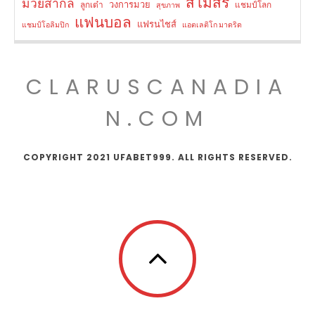
สโมสร
มวยสากล
วงการมวย
ลูกเต๋า
แชมป์โลก
สุขภาพ
แฟนบอล
แฟรนไชส์
แชมป์โอลิมปิก
แอตเลติโก มาดริด
CLARUSCANADIA
N.COM
COPYRIGHT 2021 UFABET999. ALL RIGHTS RESERVED.