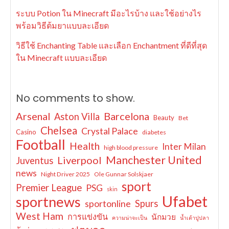
ระบบ Potion ใน Minecraft มีอะไรบ้าง และใช้อย่างไร
พร้อมวิธีต้มยาแบบละเอียด
วิธีใช้ Enchanting Table และเลือก Enchantment ที่ดีที่สุด
ใน Minecraft แบบละเอียด
No comments to show.
Arsenal
Barcelona
Aston Villa
Beauty
Bet
Chelsea
Crystal Palace
Casino
diabetes
Football
Health
Inter Milan
high blood pressure
Manchester United
Liverpool
Juventus
news
Night Driver 2025
Ole Gunnar Solskjaer
sport
Premier League
PSG
skin
Ufabet
sportnews
sportonline
Spurs
West Ham
การแข่งขัน
นักมวย
ความน่าจะเป็น
น้ำเต้าปูปลา