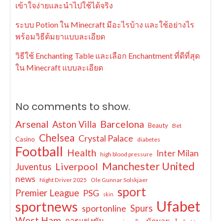
เข้าใจง่ายและนำไปใช้ได้จริง
ระบบ Potion ใน Minecraft มีอะไรบ้าง และใช้อย่างไร
พร้อมวิธีต้มยาแบบละเอียด
วิธีใช้ Enchanting Table และเลือก Enchantment ที่ดีที่สุด
ใน Minecraft แบบละเอียด
No comments to show.
Arsenal
Barcelona
Aston Villa
Beauty
Bet
Chelsea
Crystal Palace
Casino
diabetes
Football
Health
Inter Milan
high blood pressure
Manchester United
Liverpool
Juventus
news
Night Driver 2025
Ole Gunnar Solskjaer
sport
Premier League
PSG
skin
Ufabet
sportnews
sportonline
Spurs
West Ham
การแข่งขัน
นักมวย