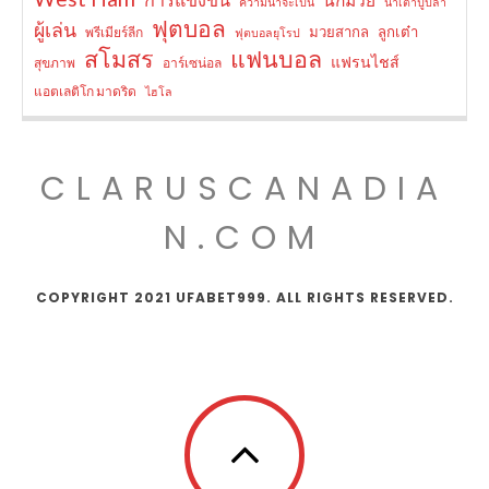
ความน่าจะเป็น
น้ำเต้าปูปลา
ฟุตบอล
ผู้เล่น
มวยสากล
ลูกเต๋า
พรีเมียร์ลีก
ฟุตบอลยุโรป
สโมสร
แฟนบอล
แฟรนไชส์
สุขภาพ
อาร์เซน่อล
แอตเลติโก มาดริด
ไฮโล
CLARUSCANADIA
N.COM
COPYRIGHT 2021 UFABET999. ALL RIGHTS RESERVED.