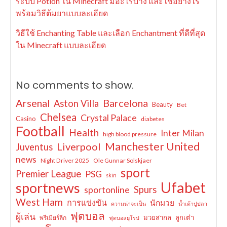
ระบบ Potion ใน Minecraft มีอะไรบ้าง และใช้อย่างไร
พร้อมวิธีต้มยาแบบละเอียด
วิธีใช้ Enchanting Table และเลือก Enchantment ที่ดีที่สุด
ใน Minecraft แบบละเอียด
No comments to show.
Arsenal
Barcelona
Aston Villa
Beauty
Bet
Chelsea
Crystal Palace
Casino
diabetes
Football
Health
Inter Milan
high blood pressure
Manchester United
Liverpool
Juventus
news
Night Driver 2025
Ole Gunnar Solskjaer
sport
Premier League
PSG
skin
Ufabet
sportnews
sportonline
Spurs
West Ham
การแข่งขัน
นักมวย
ความน่าจะเป็น
น้ำเต้าปูปลา
ฟุตบอล
ผู้เล่น
มวยสากล
ลูกเต๋า
พรีเมียร์ลีก
ฟุตบอลยุโรป