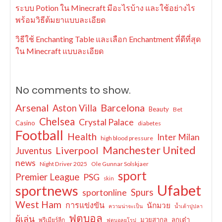
ระบบ Potion ใน Minecraft มีอะไรบ้าง และใช้อย่างไร
พร้อมวิธีต้มยาแบบละเอียด
วิธีใช้ Enchanting Table และเลือก Enchantment ที่ดีที่สุด
ใน Minecraft แบบละเอียด
No comments to show.
Arsenal
Barcelona
Aston Villa
Beauty
Bet
Chelsea
Crystal Palace
Casino
diabetes
Football
Health
Inter Milan
high blood pressure
Manchester United
Liverpool
Juventus
news
Night Driver 2025
Ole Gunnar Solskjaer
sport
Premier League
PSG
skin
Ufabet
sportnews
sportonline
Spurs
West Ham
การแข่งขัน
นักมวย
ความน่าจะเป็น
น้ำเต้าปูปลา
ฟุตบอล
ผู้เล่น
มวยสากล
ลูกเต๋า
พรีเมียร์ลีก
ฟุตบอลยุโรป