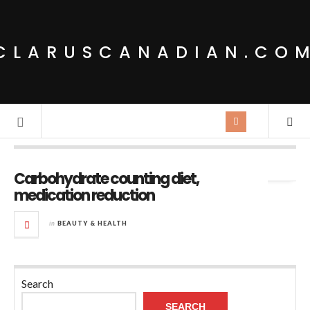
CLARUSCANADIAN.CO
Tag Archives:
medication reduction
Carbohydrate counting diet,
medication reduction
in
BEAUTY & HEALTH
Search
SEARCH