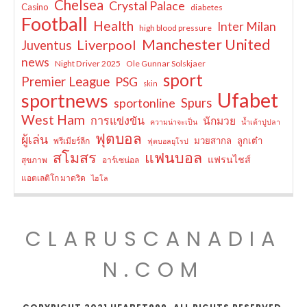
Chelsea
Crystal Palace
Casino
diabetes
Football
Health
Inter Milan
high blood pressure
Manchester United
Liverpool
Juventus
news
Night Driver 2025
Ole Gunnar Solskjaer
sport
Premier League
PSG
skin
Ufabet
sportnews
sportonline
Spurs
West Ham
การแข่งขัน
นักมวย
ความน่าจะเป็น
น้ำเต้าปูปลา
ฟุตบอล
ผู้เล่น
มวยสากล
ลูกเต๋า
พรีเมียร์ลีก
ฟุตบอลยุโรป
สโมสร
แฟนบอล
แฟรนไชส์
สุขภาพ
อาร์เซน่อล
แอตเลติโก มาดริด
ไฮโล
CLARUSCANADIA
N.COM