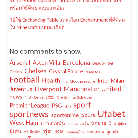
ระบบ Potion ใน Minecraft มีอะไรบ้าง และใช้อย่างไร
พร้อมวิธีต้มยาแบบละเอียด
วิธีใช้ Enchanting Table และเลือก Enchantment ที่ดีที่สุด
ใน Minecraft แบบละเอียด
No comments to show.
Arsenal
Barcelona
Aston Villa
Beauty
Bet
Chelsea
Crystal Palace
Casino
diabetes
Football
Health
Inter Milan
high blood pressure
Manchester United
Liverpool
Juventus
news
Night Driver 2025
Ole Gunnar Solskjaer
sport
Premier League
PSG
skin
Ufabet
sportnews
sportonline
Spurs
West Ham
การแข่งขัน
นักมวย
ความน่าจะเป็น
น้ำเต้าปูปลา
ฟุตบอล
ผู้เล่น
มวยสากล
ลูกเต๋า
พรีเมียร์ลีก
ฟุตบอลยุโรป