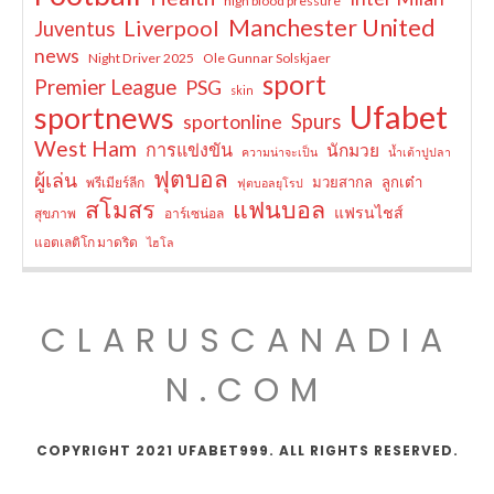
high blood pressure
Manchester United
Liverpool
Juventus
news
Night Driver 2025
Ole Gunnar Solskjaer
sport
Premier League
PSG
skin
Ufabet
sportnews
sportonline
Spurs
West Ham
การแข่งขัน
นักมวย
ความน่าจะเป็น
น้ำเต้าปูปลา
ฟุตบอล
ผู้เล่น
มวยสากล
ลูกเต๋า
พรีเมียร์ลีก
ฟุตบอลยุโรป
สโมสร
แฟนบอล
แฟรนไชส์
สุขภาพ
อาร์เซน่อล
แอตเลติโก มาดริด
ไฮโล
CLARUSCANADIA
N.COM
COPYRIGHT 2021 UFABET999. ALL RIGHTS RESERVED.