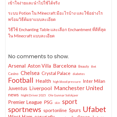
เข้าใจง่ายและนำไปใช้ได้จริง
ระบบ Potion ใน Minecraft มีอะไรบ้าง และใช้อย่างไร
พร้อมวิธีต้มยาแบบละเอียด
วิธีใช้ Enchanting Table และเลือก Enchantment ที่ดีที่สุด
ใน Minecraft แบบละเอียด
No comments to show.
Arsenal
Barcelona
Aston Villa
Beauty
Bet
Chelsea
Crystal Palace
Casino
diabetes
Football
Health
Inter Milan
high blood pressure
Manchester United
Liverpool
Juventus
news
Night Driver 2025
Ole Gunnar Solskjaer
sport
Premier League
PSG
skin
Ufabet
sportnews
sportonline
Spurs
West Ham
การแข่งขัน
นักมวย