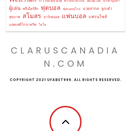
ความน่าจะเป็น
น้ำเต้าปูปลา
ฟุตบอล
ผู้เล่น
มวยสากล
ลูกเต๋า
พรีเมียร์ลีก
ฟุตบอลยุโรป
สโมสร
แฟนบอล
แฟรนไชส์
สุขภาพ
อาร์เซน่อล
แอตเลติโก มาดริด
ไฮโล
CLARUSCANADIA
N.COM
COPYRIGHT 2021 UFABET999. ALL RIGHTS RESERVED.