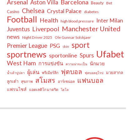
Arsenal
Barcelona
Aston Villa
Beauty
Bet
Chelsea
Crystal Palace
Casino
diabetes
Football
Health
Inter Milan
high blood pressure
Manchester United
Liverpool
Juventus
news
Night Driver 2025
Ole Gunnar Solskjaer
sport
Premier League
PSG
skin
Ufabet
sportnews
sportonline
Spurs
West Ham
การแข่งขัน
นักมวย
ความน่าจะเป็น
ฟุตบอล
ผู้เล่น
มวยสากล
พรีเมียร์ลีก
น้ำเต้าปูปลา
ฟุตบอลยุโรป
สโมสร
แฟนบอล
ลูกเต๋า
สุขภาพ
อาร์เซน่อล
แฟรนไชส์
แอตเลติโก มาดริด
ไฮโล