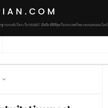
DIAN.COM
รฐานระดับโลก เว็บ UFABET มือถือ ที่ดีที่สุดในประเทศไทย แทงบอลออนไลน์