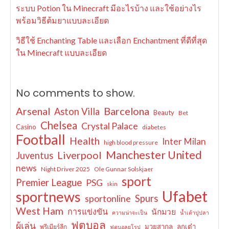
ระบบ Potion ใน Minecraft มีอะไรบ้าง และใช้อย่างไร
พร้อมวิธีต้มยาแบบละเอียด
วิธีใช้ Enchanting Table และเลือก Enchantment ที่ดีที่สุด
ใน Minecraft แบบละเอียด
No comments to show.
Arsenal
Barcelona
Aston Villa
Beauty
Bet
Chelsea
Crystal Palace
Casino
diabetes
Football
Health
Inter Milan
high blood pressure
Manchester United
Liverpool
Juventus
news
Night Driver 2025
Ole Gunnar Solskjaer
sport
Premier League
PSG
skin
Ufabet
sportnews
sportonline
Spurs
West Ham
การแข่งขัน
นักมวย
ความน่าจะเป็น
น้ำเต้าปูปลา
ฟุตบอล
ผู้เล่น
มวยสากล
ลูกเต๋า
พรีเมียร์ลีก
ฟุตบอลยุโรป