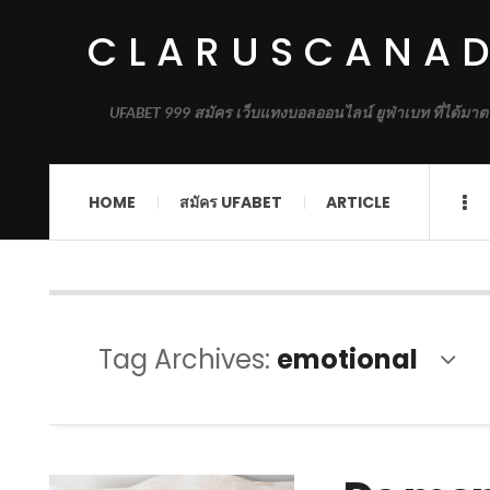
CLARUSCANA
UFABET 999 สมัคร เว็บแทงบอลออนไลน์ ยูฟ่าเบท ที่ได้มาต
HOME
สมัคร UFABET
ARTICLE
Tag Archives:
emotional