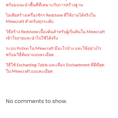
พร้อมแนะนำพื้นที่ที่เหมาะกับการสร้างฐาน
ไอเดียสร้างเครื่องจักร Redstone ที่ใช้งานได้จริงใน
Minecraft สำหรับทุกระดับ
วิธีสร้าง Redstone เบื้องต้นสำหรับผู้เริ่มต้นใน Minecraft
เข้าใจง่ายและนำไปใช้ได้จริง
ระบบ Potion ใน Minecraft มีอะไรบ้าง และใช้อย่างไร
พร้อมวิธีต้มยาแบบละเอียด
วิธีใช้ Enchanting Table และเลือก Enchantment ที่ดีที่สุด
ใน Minecraft แบบละเอียด
No comments to show.