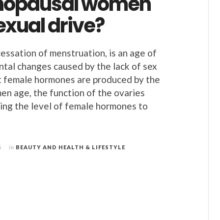
nopausal women
exual drive?
ssation of menstruation, is an age of
ntal changes caused by the lack of sex
 female hormones are produced by the
en age, the function of the ovaries
ing the level of female hormones to
5
in
BEAUTY AND HEALTH & LIFESTYLE