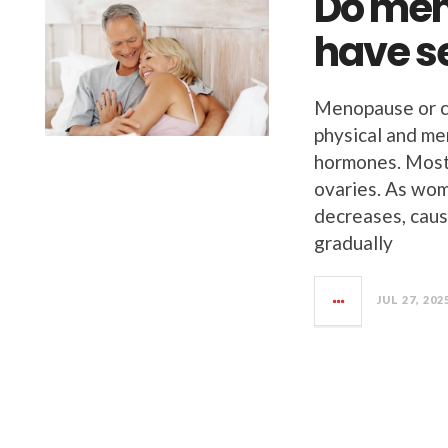
Do me
have s
Menopause or ce
physical and me
hormones. Most
ovaries. As wom
decreases, caus
gradually
JUL 27, 202