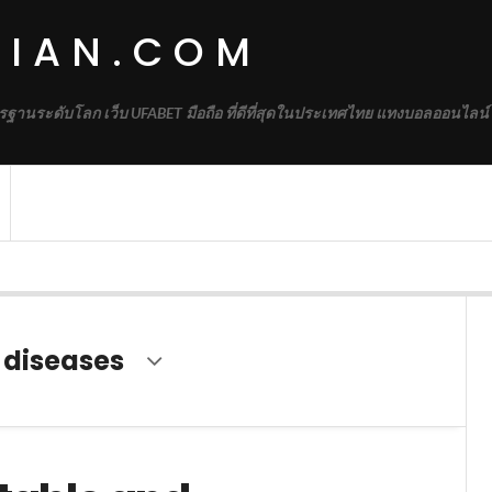
DIAN.COM
รฐานระดับโลก เว็บ UFABET มือถือ ที่ดีที่สุดในประเทศไทย แทงบอลออนไลน์
 diseases