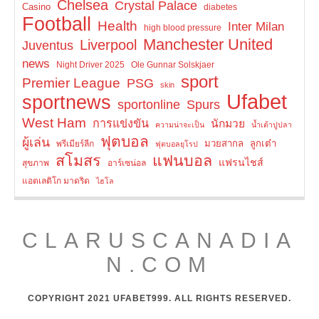
Chelsea
Crystal Palace
Casino
diabetes
Football
Health
Inter Milan
high blood pressure
Manchester United
Liverpool
Juventus
news
Night Driver 2025
Ole Gunnar Solskjaer
sport
Premier League
PSG
skin
Ufabet
sportnews
Spurs
sportonline
West Ham
การแข่งขัน
นักมวย
ความน่าจะเป็น
น้ำเต้าปูปลา
ฟุตบอล
ผู้เล่น
มวยสากล
ลูกเต๋า
พรีเมียร์ลีก
ฟุตบอลยุโรป
สโมสร
แฟนบอล
แฟรนไชส์
สุขภาพ
อาร์เซน่อล
แอตเลติโก มาดริด
ไฮโล
CLARUSCANADIA
N.COM
COPYRIGHT 2021 UFABET999. ALL RIGHTS RESERVED.