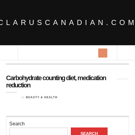
CLARUSCANADIAN.CO
Tag Archives:
Carbohydrate counting diet
Carbohydrate counting diet, medication
reduction
in
BEAUTY & HEALTH
Search
SEARCH