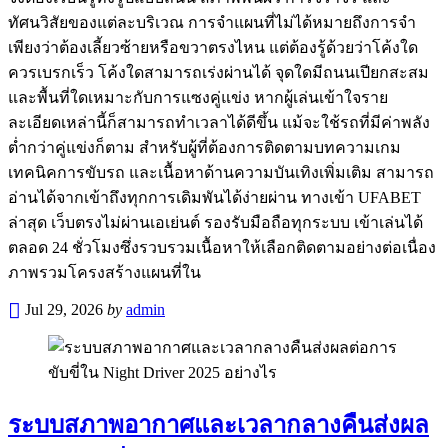
ทัศนวิสัยของแต่ละบริเวณ การจำแผนที่ไม่ได้หมายถึงการจำ
เพียงว่าต้องเลี้ยวซ้ายหรือขวาตรงไหน แต่ต้องรู้ด้วยว่าโค้งใด
ควรเบรกเร็ว โค้งใดสามารถเร่งผ่านได้ จุดใดมีถนนเปียกสะสม
และพื้นที่ใดเหมาะกับการแซงคู่แข่ง หากผู้เล่นเข้าใจราย
ละเอียดเหล่านี้ก็สามารถทำเวลาได้ดีขึ้น แม้จะใช้รถที่มีค่าพลัง
ต่ำกว่าคู่แข่งก็ตาม สำหรับผู้ที่ต้องการติดตามบทความเกม
เทคนิคการขับรถ และเนื้อหาด้านความบันเทิงเพิ่มเติม สามารถ
อ่านได้จากเข้าถึงทุกการเดิมพันได้ง่ายผ่าน ทางเข้า UFABET
ล่าสุด เว็บตรงไม่ผ่านเอเย่นต์ รองรับมือถือทุกระบบ เข้าเล่นได้
ตลอด 24 ชั่วโมงซึ่งรวบรวมเนื้อหาให้เลือกติดตามอย่างต่อเนื่อง
ภาพรวมโครงสร้างแผนที่ใน
Jul 29, 2026
by
admin
ระบบสภาพอากาศและเวลากลางคืนส่งผล