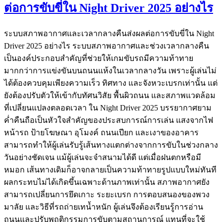
ต่อการขับขี่ใน Night Driver 2025 อย่างไร
ระบบสภาพอากาศและเวลากลางคืนส่งผลต่อการขับขี่ใน Night
Driver 2025 อย่างไร ระบบสภาพอากาศและช่วงเวลากลางคืน
เป็นองค์ประกอบสำคัญที่ช่วยให้เกมขับรถมีความท้าทาย
มากกว่าการแข่งขันบนถนนแห้งในเวลากลางวัน เพราะผู้เล่นไม่
ได้ต้องควบคุมเพียงความเร็ว ทิศทาง และจังหวะเบรกเท่านั้น แต่
ยังต้องปรับตัวให้เข้ากับทัศนวิสัย พื้นผิวถนน และสภาพแวดล้อม
ที่เปลี่ยนแปลงตลอดเวลา ใน Night Driver 2025 บรรยากาศยาม
ค่ำคืนถือเป็นหัวใจสำคัญของประสบการณ์การเล่น แสงจากไฟ
หน้ารถ ป้ายโฆษณา อุโมงค์ ถนนเปียก และเงาของอาคาร
สามารถทำให้ผู้เล่นรับรู้เส้นทางแตกต่างจากการขับในช่วงกลาง
วันอย่างชัดเจน แม้ผู้เล่นจะจำสนามได้ดี แต่เมื่อฝนตกหรือมี
หมอก เส้นทางเดิมก็อาจกลายเป็นความท้าทายรูปแบบใหม่ทันที
ผลกระทบไม่ได้เกิดขึ้นเฉพาะด้านภาพเท่านั้น สภาพอากาศยัง
สามารถเปลี่ยนการยึดเกาะ ระยะเบรก การตอบสนองของพวง
มาลัย และวิธีที่รถถ่ายเทน้ำหนัก ผู้เล่นจึงต้องเรียนรู้การอ่าน
ถนนและปรับพฤติกรรมการขับตามสถานการณ์ แทนที่จะใช้