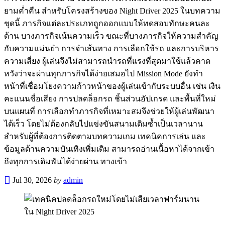
ยามค่ำคืน สำหรับโครงสร้างของ Night Driver 2025 ในบทความ
ชุดนี้ ภารกิจแต่ละประเภทถูกออกแบบให้ทดสอบทักษะคนละ
ด้าน บางภารกิจเน้นความเร็ว ขณะที่บางภารกิจให้ความสำคัญ
กับความแม่นยำ การจำเส้นทาง การเลือกใช้รถ และการบริหาร
ความเสี่ยง ผู้เล่นจึงไม่สามารถนำรถที่แรงที่สุดมาใช้แล้วคาด
หวังว่าจะผ่านทุกภารกิจได้ง่ายเสมอไป Mission Mode ยังทำ
หน้าที่เชื่อมโยงความก้าวหน้าของผู้เล่นเข้ากับระบบอื่น เช่น เงิน
คะแนนชื่อเสียง การปลดล็อกรถ ชิ้นส่วนอัปเกรด และพื้นที่ใหม่
บนแผนที่ การเลือกทำภารกิจที่เหมาะสมจึงช่วยให้ผู้เล่นพัฒนา
ได้เร็ว โดยไม่ต้องกลับไปแข่งขันสนามเดิมซ้ำเป็นเวลานาน
สำหรับผู้ที่ต้องการติดตามบทความเกม เทคนิคการเล่น และ
ข้อมูลด้านความบันเทิงเพิ่มเติม สามารถอ่านเนื้อหาได้จากเข้า
ถึงทุกการเดิมพันได้ง่ายผ่าน ทางเข้า
Jul 30, 2026
by
admin