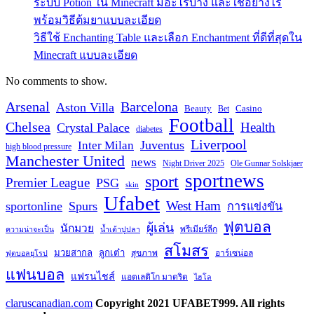
ระบบ Potion ใน Minecraft มีอะไรบ้าง และใช้อย่างไร
พร้อมวิธีต้มยาแบบละเอียด
วิธีใช้ Enchanting Table และเลือก Enchantment ที่ดีที่สุดใน
Minecraft แบบละเอียด
No comments to show.
Arsenal
Barcelona
Aston Villa
Beauty
Casino
Bet
Football
Chelsea
Health
Crystal Palace
diabetes
Liverpool
Juventus
Inter Milan
high blood pressure
Manchester United
news
Night Driver 2025
Ole Gunnar Solskjaer
sportnews
sport
Premier League
PSG
skin
Ufabet
West Ham
sportonline
Spurs
การแข่งขัน
ฟุตบอล
ผู้เล่น
นักมวย
พรีเมียร์ลีก
ความน่าจะเป็น
น้ำเต้าปูปลา
สโมสร
มวยสากล
ลูกเต๋า
สุขภาพ
อาร์เซน่อล
ฟุตบอลยุโรป
แฟนบอล
แฟรนไชส์
แอตเลติโก มาดริด
ไฮโล
claruscanadian.com
Copyright 2021 UFABET999. All rights