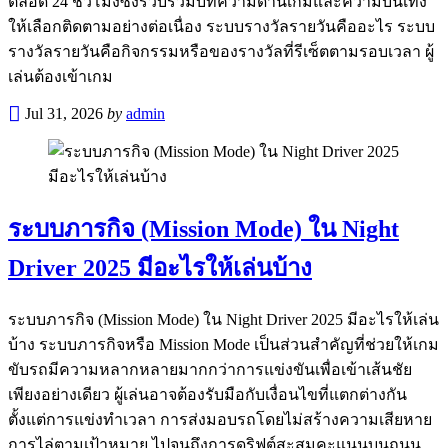
ตลอด 24 ชั่วโมงซึ่งรวบรวมบทความด้านเกมและความบันเทิง
ให้เลือกติดตามอย่างต่อเนื่อง ระบบรางวัลรายวันคืออะไร ระบบ
รางวัลรายวันคือกิจกรรมหรือของรางวัลที่รีเซ็ตตามรอบเวลา ผู้
เล่นต้องเข้าเกม
Jul 31, 2026
by
admin
ระบบภารกิจ (Mission Mode) ใน Night
Driver 2025 มีอะไรให้เล่นบ้าง
ระบบภารกิจ (Mission Mode) ใน Night Driver 2025 มีอะไรให้เล่น
บ้าง ระบบภารกิจหรือ Mission Mode เป็นส่วนสำคัญที่ช่วยให้เกม
ขับรถมีความหลากหลายมากกว่าการแข่งขันเพื่อเข้าเส้นชัย
เพียงอย่างเดียว ผู้เล่นอาจต้องรับมือกับเงื่อนไขที่แตกต่างกัน
ตั้งแต่การแข่งทำเวลา การส่งมอบรถโดยไม่สร้างความเสียหาย
การไล่ตามเป้าหมาย ไปจนถึงการดริฟต์สะสมคะแนนบนถนน