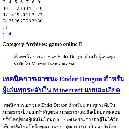
3
4
5
6
7
8
9
10
11
12
13
14
15
16
17
18
19
20
21
22
23
24
25
26
27
28
29
30
31
« Jul
Category Archives:
game online
เทคนิคการเอาชนะ Ender Dragon สำหรับ
ผู้เล่นทุกระดับใน Minecraft แบบละเอียด
เทคนิคการเอาชนะ Ender Dragon สำหรับผู้เล่นทุกระดับใน
Minecraft เป็นบอสสำคัญของ Minecraft และถือเป็นบททดสอบ
ครั้งใหญ่ของผู้เล่นในโหมด Survival เพราะการต่อสู้ไม่ได้วัด
เพียงพลังโจมตีหรือคุณภาพของชุดเกราะเท่านั้น แต่ยังต้อง