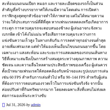
สะท้อนบนถนนเปียก หมอก และรายละเอียดของรถก็เป็นส่วน
สำคัญที่สร้างบรรยากาศให้เกมมีความโดดเด่น การเปิดค่า
กราฟิกสูงสุดทุกหัวข้ออาจทำให้ภาพสวย แต่ไม่ได้หมายความ
ว่าจะให้ประสบการณ์ที่ดีที่สุด หากเฟรมเรตลดลงหรือเกิดอาการ
กระตุก การควบคุมรถจะตอบสนองช้าลง ผู้เล่นอาจกะจังหวะ
เบรกผิด เข้าโค้งไม่แม่น หรือเสียการควบคุมระหว่างการ
แข่งขันความเร็วสูง ในทางกลับกัน การลดค่าทุกอย่างจนต่ำสุด
อาจเพิ่มเฟรมเรต แต่ทำให้มองเห็นเงื่อนไขบนถนนยากขึ้น โดย
เฉพาะเงา แสงสะท้อน และระยะการแสดงผลของรถบนเส้นทาง
วิธีที่เหมาะสมจึงเป็นการสร้างสมดุลระหว่างคุณภาพภาพ ความ
ชัดเจน และความลื่นไหลตามประสิทธิภาพของเครื่อง ผู้เล่นควร
ตั้งเป้าหมายเฟรมเรตให้สอดคล้องกับหน้าจอและรูปแบบการเล่น
เช่น 60 FPS สำหรับการเล่นทั่วไป หรือ 90–144 FPS สำหรับผู้เล่น
ที่ต้องการการตอบสนองรวดเร็วในการแข่งขันจริงจัง จากนั้น
ค่อยปรับค่าที่กินทรัพยากรมาก โดยลดเฉพาะสิ่งที่แทบไม่ส่งผล
ต่อการมองเห็นระหว่างขับ
Jul 31, 2026
by
admin