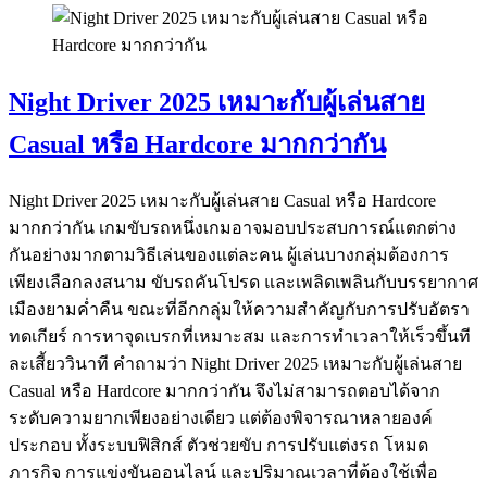
Night Driver 2025 เหมาะกับผู้เล่นสาย
Casual หรือ Hardcore มากกว่ากัน
Night Driver 2025 เหมาะกับผู้เล่นสาย Casual หรือ Hardcore
มากกว่ากัน เกมขับรถหนึ่งเกมอาจมอบประสบการณ์แตกต่าง
กันอย่างมากตามวิธีเล่นของแต่ละคน ผู้เล่นบางกลุ่มต้องการ
เพียงเลือกลงสนาม ขับรถคันโปรด และเพลิดเพลินกับบรรยากาศ
เมืองยามค่ำคืน ขณะที่อีกกลุ่มให้ความสำคัญกับการปรับอัตรา
ทดเกียร์ การหาจุดเบรกที่เหมาะสม และการทำเวลาให้เร็วขึ้นที
ละเสี้ยววินาที คำถามว่า Night Driver 2025 เหมาะกับผู้เล่นสาย
Casual หรือ Hardcore มากกว่ากัน จึงไม่สามารถตอบได้จาก
ระดับความยากเพียงอย่างเดียว แต่ต้องพิจารณาหลายองค์
ประกอบ ทั้งระบบฟิสิกส์ ตัวช่วยขับ การปรับแต่งรถ โหมด
ภารกิจ การแข่งขันออนไลน์ และปริมาณเวลาที่ต้องใช้เพื่อ