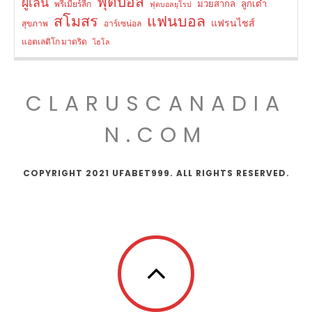
ฟุตบอล
ผู้เล่น
มวยสากล
ลูกเต๋า
พรีเมียร์ลีก
ฟุตบอลยุโรป
สโมสร
แฟนบอล
แฟรนไชส์
สุขภาพ
อาร์เซน่อล
แอตเลติโก มาดริด
ไฮโล
CLARUSCANADIA
N.COM
COPYRIGHT 2021 UFABET999. ALL RIGHTS RESERVED.