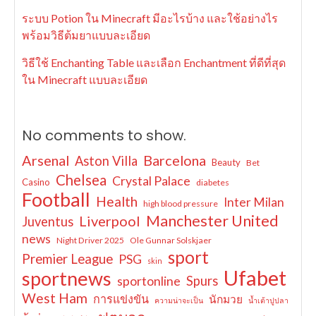
ระบบ Potion ใน Minecraft มีอะไรบ้าง และใช้อย่างไร
พร้อมวิธีต้มยาแบบละเอียด
วิธีใช้ Enchanting Table และเลือก Enchantment ที่ดีที่สุด
ใน Minecraft แบบละเอียด
No comments to show.
Arsenal
Barcelona
Aston Villa
Beauty
Bet
Chelsea
Crystal Palace
Casino
diabetes
Football
Health
Inter Milan
high blood pressure
Manchester United
Liverpool
Juventus
news
Night Driver 2025
Ole Gunnar Solskjaer
sport
Premier League
PSG
skin
Ufabet
sportnews
sportonline
Spurs
West Ham
การแข่งขัน
นักมวย
ความน่าจะเป็น
น้ำเต้าปูปลา