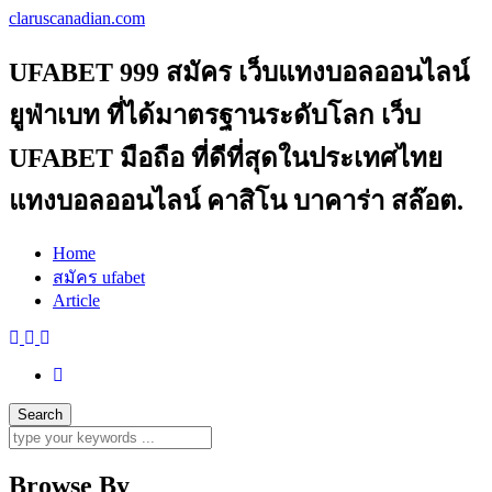
claruscanadian.com
UFABET 999 สมัคร เว็บแทงบอลออนไลน์
ยูฟ่าเบท ที่ได้มาตรฐานระดับโลก เว็บ
UFABET มือถือ ที่ดีที่สุดในประเทศไทย
แทงบอลออนไลน์ คาสิโน บาคาร่า สล๊อต.
Home
สมัคร ufabet
Article
Browse By