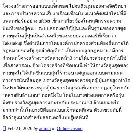
โครงสร้างการออกแบบแจ็กพอต ไปจนถึงมุมมองทางจิตวิทยา
และการบริหารความเสี่ยง พร้อมเชื่อมโยงแนวคิดสมัยใหม่ที่มี
แพลตฟอร์มอย่าง ufabet เข้ามาเกี่ยวข้องในพฤติกรรมความ
บันเทิงของผู้คน 1 ระบบลอตเตอรี่ญี่ปุ่นและพื้นฐานของหวยขูด
หวยขูดในญี่ปุ่นเป็นส่วนหนึ่งของระบบลอตเตอรี่ที่เรียกว่า
Takarakuji ซึ่งดำเนินการโดยองค์กรปกครองส่วนท้องถิ่นภายใต้
กฎหมายของรัฐ จุดสำคัญคือ 1 เป็นระบบถูกกฎหมาย2 มีการ
กำหนดโครงสร้างรางวัลล่วงหน้า3 รายได้บางส่วนถูกนำไปใช้
เพื่อสาธารณะ ด้วยโครงสร้างที่ชัดเจนนี้ ทำให้รางวัลสูงสุดของ
หวยขูดไม่ได้เกิดขึ้นแบบสุ่มไร้กรอบ แต่ถูกออกแบบตามแผน
ทางการเงินที่สมดุล 2 รางวัลสูงสุดของหวยขูดญี่ปุ่นเคยสูงเท่าไร
ในประวัติของหวยขูดญี่ปุ่น รางวัลสูงสุดที่เคยปรากฏอยู่ในระดับ
“หลายสิบล้านเยน” ต่อหนึ่งใบ โดยในบางช่วงเทศกาลหรือรุ่น
พิเศษ รางวัลสูงสุดอาจแตะระดับประมาณ 50 ล้านเยน หรือ
มากกว่านั้นในบางปีที่ออกแบบแจ็กพอตพิเศษ ตัวเลขระดับนี้
ถือว่าสูงมากสำหรับลอตเตอรี่แบบรู้ผลทันที
Feb 21, 2026
by
admin
in
Online casino