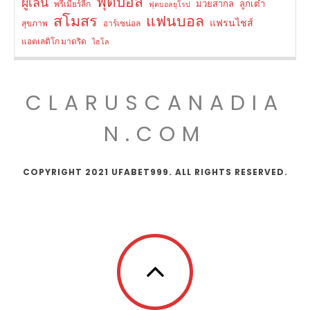
ฟุตบอล
ผู้เล่น
มวยสากล
ลูกเต๋า
พรีเมียร์ลีก
ฟุตบอลยุโรป
สโมสร
แฟนบอล
แฟรนไชส์
สุขภาพ
อาร์เซน่อล
แอตเลติโก มาดริด
ไฮโล
CLARUSCANADIA
N.COM
COPYRIGHT 2021 UFABET999. ALL RIGHTS RESERVED.