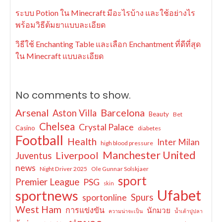
ระบบ Potion ใน Minecraft มีอะไรบ้าง และใช้อย่างไร
พร้อมวิธีต้มยาแบบละเอียด
วิธีใช้ Enchanting Table และเลือก Enchantment ที่ดีที่สุด
ใน Minecraft แบบละเอียด
No comments to show.
Arsenal
Barcelona
Aston Villa
Beauty
Bet
Chelsea
Crystal Palace
Casino
diabetes
Football
Health
Inter Milan
high blood pressure
Manchester United
Liverpool
Juventus
news
Night Driver 2025
Ole Gunnar Solskjaer
sport
Premier League
PSG
skin
Ufabet
sportnews
sportonline
Spurs
West Ham
การแข่งขัน
นักมวย
ความน่าจะเป็น
น้ำเต้าปูปลา