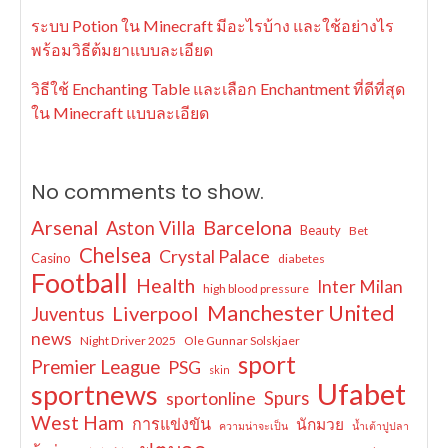
ระบบ Potion ใน Minecraft มีอะไรบ้าง และใช้อย่างไร
พร้อมวิธีต้มยาแบบละเอียด
วิธีใช้ Enchanting Table และเลือก Enchantment ที่ดีที่สุด
ใน Minecraft แบบละเอียด
No comments to show.
Arsenal
Barcelona
Aston Villa
Beauty
Bet
Chelsea
Crystal Palace
Casino
diabetes
Football
Health
Inter Milan
high blood pressure
Manchester United
Liverpool
Juventus
news
Night Driver 2025
Ole Gunnar Solskjaer
sport
Premier League
PSG
skin
Ufabet
sportnews
sportonline
Spurs
West Ham
การแข่งขัน
นักมวย
ความน่าจะเป็น
น้ำเต้าปูปลา