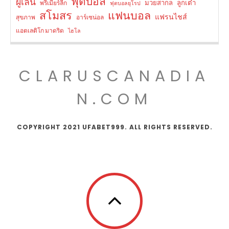
ฟุตบอล
ผู้เล่น
มวยสากล
ลูกเต๋า
พรีเมียร์ลีก
ฟุตบอลยุโรป
สโมสร
แฟนบอล
แฟรนไชส์
สุขภาพ
อาร์เซน่อล
แอตเลติโก มาดริด
ไฮโล
CLARUSCANADIA
N.COM
COPYRIGHT 2021 UFABET999. ALL RIGHTS RESERVED.