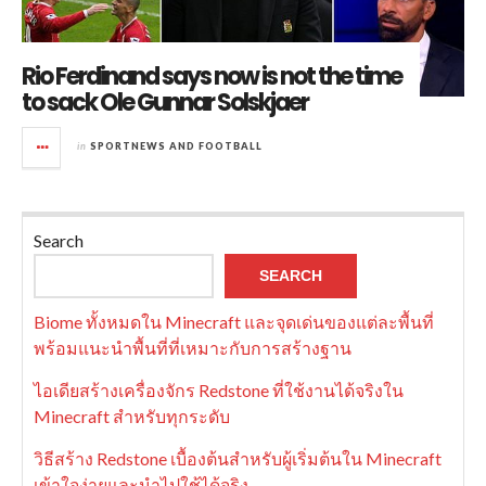
Rio Ferdinand says now is not the time
to sack Ole Gunnar Solskjaer
in
SPORTNEWS AND FOOTBALL
Search
SEARCH
Biome ทั้งหมดใน Minecraft และจุดเด่นของแต่ละพื้นที่
พร้อมแนะนำพื้นที่ที่เหมาะกับการสร้างฐาน
ไอเดียสร้างเครื่องจักร Redstone ที่ใช้งานได้จริงใน
Minecraft สำหรับทุกระดับ
วิธีสร้าง Redstone เบื้องต้นสำหรับผู้เริ่มต้นใน Minecraft
เข้าใจง่ายและนำไปใช้ได้จริง