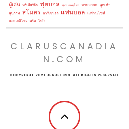
ฟุตบอล
ผู้เล่น
มวยสากล
ลูกเต๋า
พรีเมียร์ลีก
ฟุตบอลยุโรป
สโมสร
แฟนบอล
แฟรนไชส์
สุขภาพ
อาร์เซน่อล
แอตเลติโก มาดริด
ไฮโล
CLARUSCANADIA
N.COM
COPYRIGHT 2021 UFABET999. ALL RIGHTS RESERVED.