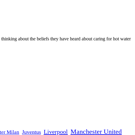
hinking about the beliefs they have heard about caring for hot water
Manchester United
Liverpool
Juventus
ter Milan